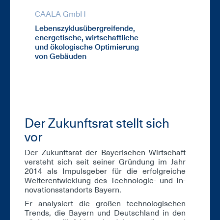
CAALA GmbH
DFG Forsch
Lebenszyklusübergreifende,
Datengetri
energetische, wirtschaftliche
von Entwur
und ökologische Optimierung
von Gebäuden
Der Zu­kunfts­rat stellt sich
vor
Der Zu­kunfts­rat der Baye­ri­schen Wirt­schaft
ver­steht sich seit sei­ner Grün­dung im Jahr
2014 als Im­puls­ge­ber für die er­folg­rei­che
Wei­ter­ent­wick­lung des Tech­no­lo­gie- und In­
no­va­ti­ons­stand­orts Bay­ern.
Er ana­ly­siert die gro­ßen tech­no­lo­gi­schen
Trends, die Bay­ern und Deutsch­land in den