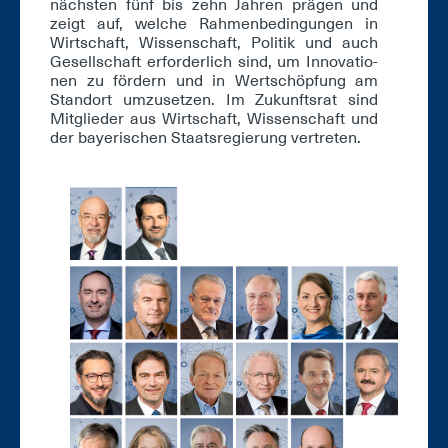
nächs­ten fünf bis zehn Jah­ren prä­gen und
zeigt auf, wel­che Rah­men­be­din­gun­gen in
Wirt­schaft, Wis­sen­schaft, Po­li­tik und auch
Ge­sell­schaft er­for­der­lich sind, um In­no­va­tio­
nen zu för­dern und in Wert­schöp­fung am
Stand­ort um­zu­set­zen. Im Zu­kunfts­rat sind
Mit­glie­der aus Wirt­schaft, Wis­sen­schaft und
der baye­ri­schen Staats­re­gie­rung ver­tre­ten.