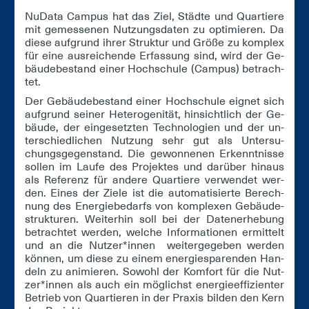
Nu­Da­ta Cam­pus hat das Ziel, Städ­te und Quar­tie­re
mit ge­mes­se­nen Nut­zungs­da­ten zu op­ti­mie­ren. Da
die­se auf­grund ih­rer Struk­tur und Grö­ße zu kom­plex
für ei­ne aus­rei­chen­de Er­fas­sung sind, wird der Ge­
bäu­de­be­stand ei­ner Hoch­schu­le (Cam­pus) be­trach­
tet.
Der Ge­bäu­de­be­stand ei­ner Hoch­schu­le eig­net sich
auf­grund sei­ner He­te­ro­ge­ni­tät, hin­sicht­lich der Ge­
bäu­de, der ein­ge­setz­ten Tech­no­lo­gi­en und der un­
ter­schied­li­chen Nut­zung sehr gut als Un­ter­su­
chungs­ge­gen­stand. Die ge­won­ne­nen Er­kennt­nis­se
sol­len im Lau­fe des Pro­jek­tes und dar­über hin­aus
als Re­fe­renz für an­de­re Quar­tie­re ver­wen­det wer­
den. Ei­nes der Zie­le ist die au­to­ma­ti­sier­te Be­rech­
nung des En­er­gie­be­darfs von kom­ple­xen Ge­bäu­de­
struk­tu­ren. Wei­ter­hin soll bei der Da­ten­er­he­bung
be­trach­tet wer­den, wel­che In­for­ma­tio­nen er­mit­telt
und an die Nut­zer*in­nen wei­ter­ge­ge­ben wer­den
kön­nen, um die­se zu ei­nem en­er­gie­spa­ren­den Han­
deln zu ani­mie­ren. So­wohl der Kom­fort für die Nut­
zer*in­nen als auch ein mög­lichst en­er­gie­ef­fi­zi­en­ter
Be­trieb von Quar­tie­ren in der Pra­xis bil­den den Kern