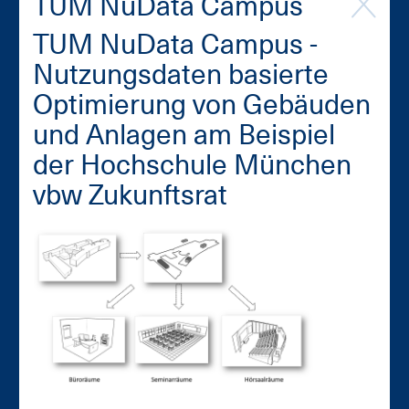
TUM Nu­Da­ta Cam­pus
TUM Nu­Da­ta Cam­pus -
Nut­zungs­da­ten ba­sier­te
Op­ti­mie­rung von Ge­bäu­den
und An­la­gen am Bei­spiel
der Hoch­schu­le Mün­chen
vbw Zu­kunfts­rat