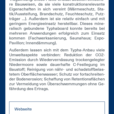
re Bau­wei­sen, da sie vie­le kon­struk­ti­ons­re­le­van­te
Ei­gen­schaf­ten in sich ver­eint (Wär­me­schutz, Sta­
tik/Aus­stei­fung, Brand­schutz, Feuch­teschutz, Putz­
trä­ger …). Au­ßer­dem ist sie re­la­tiv ein­fach und mit
ge­rin­gem En­er­gie­ein­satz her­stell­bar. Die­ses mi­ne­
ra­lisch ge­bun­de­ne Ty­pha­board konn­te be­reits bei
meh­re­ren An­wen­dun­gen er­folg­reich zum Ein­satz
kom­men (Fach­werk­sa­nie­rung, Sau­nah­aus; Ex­po-
Pa­vil­lon; In­nen­däm­mung).
Au­ßer­dem las­sen sich mit dem Ty­pha-An­bau vie­le
Um­welt­as­pek­te ver­bin­den: Re­duk­ti­on der CO2-
Emis­si­on durch Wie­der­ver­näs­sung tro­cken­ge­leg­ter
Nie­der­moo­re so­wie dau­er­haf­te C-Fest­le­gung im
Bau­stoff; Rei­ni­gung von nähr- und schad­stoff­be­las­
te­tem Ober­flä­chen­was­ser; Schutz vor fort­schrei­ten­
der Bo­den­ero­si­on; Schaf­fung von Re­ten­ti­ons­flä­chen
zur Ver­mei­dung von Über­schwem­mun­gen oh­ne Ge­
fähr­dung des Er­trags.
Webseite