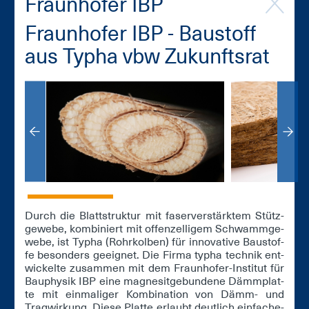
Fraun­ho­fer IBP
Fraun­ho­fer IBP - Bau­stoff
aus Ty­pha vbw Zu­kunfts­rat
Durch die Blatt­struk­tur mit fa­ser­ver­stärk­tem Stütz­
ge­we­be, kom­bi­niert mit of­fen­zel­li­gem Schwamm­ge­
we­be, ist Ty­pha (Rohr­kol­ben) für in­no­va­ti­ve Bau­stof­
fe be­son­ders ge­eig­net. Die Fir­ma ty­pha tech­nik ent­
wi­ckel­te zu­sam­men mit dem Fraun­ho­fer-In­sti­tut für
Bau­phy­sik IBP ei­ne ma­gne­sit­ge­bun­de­ne Dämm­plat­
te mit ein­ma­li­ger Kom­bi­na­ti­on von Dämm- und
Trag­wir­kung. Die­se Plat­te er­laubt deut­lich ein­fa­che­