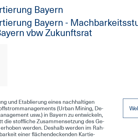
tie­rung Bay­ern
tie­rung Bay­ern - Mach­bar­keits­st
Bay­ern vbw Zu­kunfts­rat
ng und Eta­blie­rung ei­nes nach­hal­ti­gen
Stoff­strom­ma­nage­ments (Ur­ban Mi­ning, De­
Web
ma­nage­ment usw.) in Bay­ern zu ent­wi­ckeln,
t die stoff­li­che Zu­sam­men­set­zung des Ge­
g er­ho­ben wer­den. Des­halb wer­den im Rah­
­keit ei­ner flä­chen­de­cken­den Kar­tie­