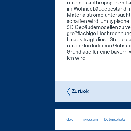
rung des an­thro­po­ge­nen La­
im Wohn­ge­bäu­de­be­stand in
Ma­te­ri­al­strö­me un­ter­sucht
schaf­fen wird, um ty­pi­sche Ma
3D-Ge­bäu­de­mo­del­len zu ver
groß­flä­chi­ge Hoch­rech­nun
hin­aus trägt die­se Stu­die da­
rung er­for­der­li­chen Ge­bäu­
Grund­la­ge für ei­ne bay­ern-w
fen wird.
Zurück
vbw
Impressum
Datenschutz