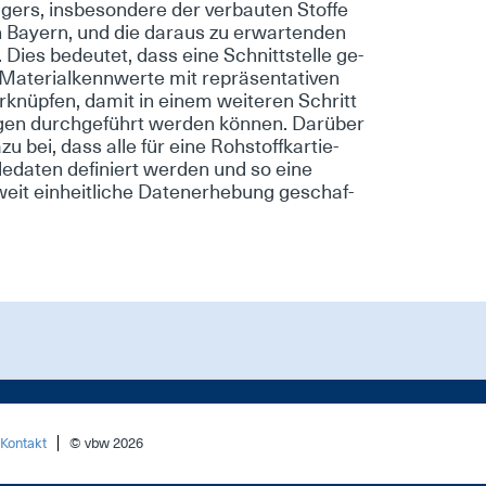
gers, ins­be­son­de­re der ver­bau­ten Stof­fe
 Bay­ern, und die dar­aus zu er­war­ten­den
. Dies be­deu­tet, dass ei­ne Schnitt­stel­le ge­
­te­ri­al­kenn­wer­te mit re­prä­sen­ta­ti­ven
­knüp­fen, da­mit in ei­nem wei­te­ren Schritt
­gen durch­ge­führt wer­den kön­nen. Dar­über
zu bei, dass al­le für ei­ne Roh­stoffkar­tie­
de­da­ten de­fi­niert wer­den und so ei­ne
eit ein­heit­li­che Da­ten­er­he­bung ge­schaf­
Kontakt
© vbw 2026