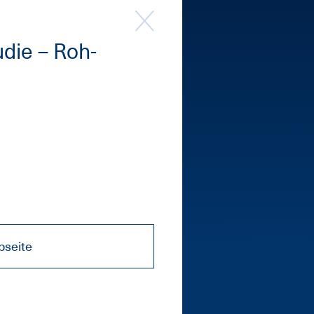
u­die – Roh­
seite