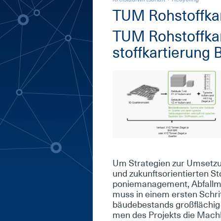
TUM Roh­stoffkar­
TUM Roh­stoffkar­
stoffkar­tie­rung 
Um Stra­te­gi­en zur Um­set­zu
und zu­kunfts­ori­en­tier­ten 
po­nie­ma­nage­ment, Ab­fall­
muss in ei­nem ers­ten Schrit
bäu­de­be­stands groß­flä­chi
men des Pro­jekts die Mach­bar