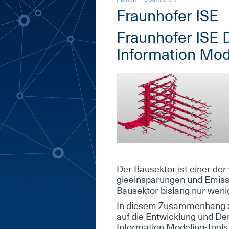
Fraun­ho­fer ISE
Fraun­ho­fer ISE Di
In­for­ma­ti­on Mo
Der Bau­sek­tor ist ei­ner der
gie­ein­spa­run­gen und Emis­si
Bau­sek­tor bis­lang nur we­nig di
In die­sem Zu­sam­men­hang z
auf die Ent­wick­lung und De­mo
In­for­ma­ti­on Mo­de­ling-Too