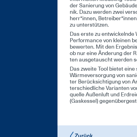
der Sa­nie­rung von Ge­bäu­d
nik. Da­zu wer­den zwei ver­s
herr*in­nen, Be­trei­ber*in­nen
zu un­ter­stüt­zen.
Das ers­te zu ent­wi­ckeln­de W
Per­for­mance von klei­nen b
be­wer­ten. Mit den Er­geb­nis­
ob nur ei­ne Än­de­rung der R
ten aus­ge­tauscht wer­den so
Das zwei­te Tool bie­tet ei­ne 
Wär­me­ver­sor­gung von sa­n
ter Be­rück­sich­ti­gung von 
ter­schied­li­che Va­ri­an­ten
quel­le Au­ßen­luft und Erd­re
(Gas­kes­sel) ge­gen­über­ge­ste
Zurück