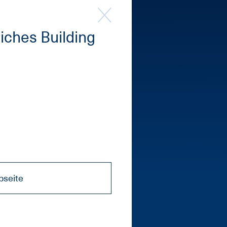
li­ches Buil­ding
seite