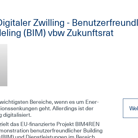
­gi­ta­ler Zwil­ling - Be­nut­zer­freund­
­de­ling (BIM) vbw Zu­kunfts­rat
 wich­tigs­ten Be­rei­che, wenn es um En­er­
­ons­sen­kun­gen geht. Al­ler­dings ist der
Web
­gi­ta­li­siert.
ielt das EU-fi­nan­zier­te Pro­jekt BIM4REN
ns­tra­ti­on be­nut­zer­freund­li­cher Buil­ding
ls (BIM) und Dienst­leis­tun­gen im Be­reich