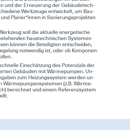
en und der Er­neue­rung der Ge­bäu­de­tech­
chie­de­ne Werk­zeu­ge ent­wi­ckelt, um Bau­
 und Pla­ner*in­nen in Sa­nie­rungs­pro­jek­ten
erk­zeug soll die ak­tu­el­le en­er­ge­ti­sche
e­stehen­den haus­tech­ni­schen Sys­te­men
sen kön­nen die Be­tei­lig­ten ent­schei­den,
e­ge­lung not­wen­dig ist, oder ob Kom­po­nen­
l­len.
schnel­le Ein­schät­zung des Po­ten­zi­als der
ier­ten Ge­bäu­den mit Wär­me­pum­pen. Un­
An­ga­ben zum Hei­zungs­sys­tem wer­den un­
 von Wär­me­pum­pen­sys­te­men (z.B. Wär­me­
ich) be­rech­net und ei­nem Re­fe­renz­sys­tem
llt.