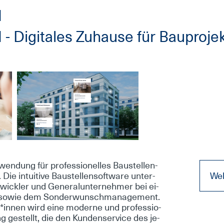
H
Di­gi­ta­les Zu­hau­se für Bau­pro­je
en­dung für pro­fes­sio­nel­les Bau­stel­len-
e in­tui­ti­ve Bau­stel­len­soft­ware un­ter­
Web
t­wick­ler und Ge­ne­ral­un­ter­neh­mer bei ei­
ng so­wie dem Son­der­wun­sch­ma­nage­ment.
n­nen wird ei­ne mo­der­ne und pro­fes­sio­
ng ge­stellt, die den Kun­den­ser­vice des je­