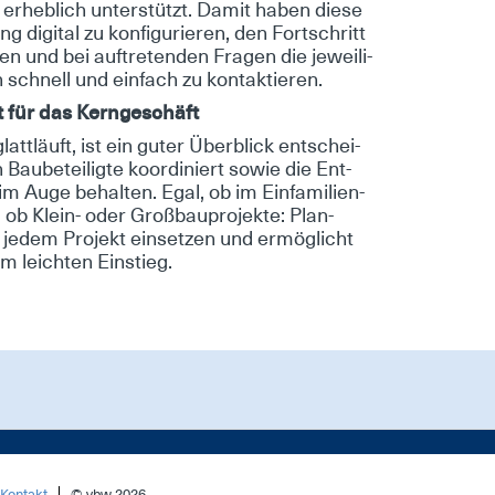
er­heb­lich un­ter­stützt. Da­mit ha­ben die­se
g di­gi­tal zu kon­fi­gu­rie­ren, den Fort­schritt
gen und bei auf­tre­ten­den Fra­gen die je­wei­li­
schnell und ein­fach zu kon­tak­tie­ren.
t für das Kern­ge­schäft
latt­läuft, ist ein gu­ter Über­blick ent­schei­
u­be­tei­lig­te ko­or­di­niert so­wie die Ent­
m Au­ge be­hal­ten. Egal, ob im Ein­fa­mi­li­en-
, ob Klein- oder Groß­bau­pro­jek­te: Plan­
 je­dem Pro­jekt ein­set­zen und er­mög­licht
m leich­ten Ein­stieg.
Kontakt
© vbw 2026