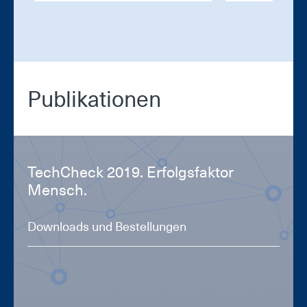
Pu­bli­ka­tio­nen
Tech­Check 2019. Er­folgs­fak­tor
Mensch.
Downloads und Bestellungen