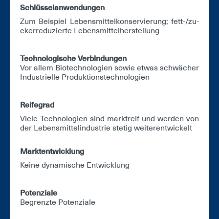
Schlüs­sel­an­wen­dun­gen
Zum Bei­spiel Le­bens­mit­tel­kon­ser­vie­rung; fett-/zu­
ckerre­du­zier­te Le­bens­mit­tel­her­stel­lung
Tech­no­lo­gi­sche Ver­bin­dun­gen
Vor al­lem Bio­tech­no­lo­gi­en so­wie et­was schwä­cher
In­dus­tri­el­le Pro­duk­ti­ons­tech­no­lo­gi­en
Rei­fe­grad
Vie­le Tech­no­lo­gi­en sind markt­reif und wer­den von
der Le­bens­mit­tel­in­dus­trie ste­tig wei­ter­ent­wi­ckelt
Markt­ent­wick­lung
Kei­ne dy­na­mi­sche Ent­wick­lung
Po­ten­zia­le
Be­grenz­te Po­ten­zia­le