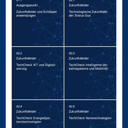
01.1
02.1
Aus­gangs­punkt
Zu­kunfts­fel­der
Zu­kunfts­fel­der und Schlüs­sel­
Tech­no­lo­gi­sche Zu­kunfts­fel­
an­wen­dun­gen
der: Sta­tus Quo
02.2
02.3
Zu­kunfts­fel­der
Zu­kunfts­fel­der
Tech­Check IKT und Di­gi­ta­li­
Tech­Check In­tel­li­gen­te Ver­
sie­rung
kehrs­sys­te­me und Mo­bi­li­tät
02.4
02.5
Zu­kunfts­fel­der
Zu­kunfts­fel­der
Tech­Check En­er­gie(sys­
Tech­Check Na­no­tech­no­lo­gi­en
tem)tech­no­lo­gi­en