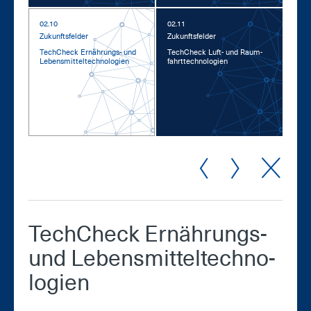
02.10
02.11
Zu­kunfts­fel­der
Zu­kunfts­fel­der
Tech­Check Er­näh­rungs- und
Tech­Check Luft- und Raum­
Le­bens­mit­tel­tech­no­lo­gi­en
fahrt­tech­no­lo­gi­en
Tech­Check Er­näh­rungs-
und Le­bens­mit­tel­tech­no­
lo­gi­en