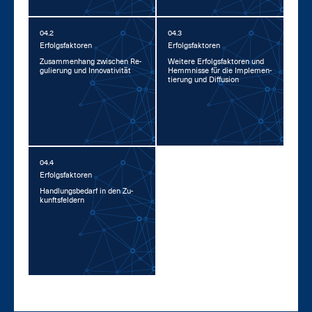
04.2
04.3
Er­folgs­fak­to­ren
Er­folgs­fak­to­ren
Zu­sam­men­hang zwi­schen Re­
Wei­te­re Er­folgs­fak­to­ren und
gu­lie­rung und In­no­va­ti­vi­tät
Hemm­nis­se für die Im­ple­men­
tie­rung und Dif­fu­si­on
04.4
Er­folgs­fak­to­ren
Hand­lungs­be­darf in den Zu­
kunfts­fel­dern