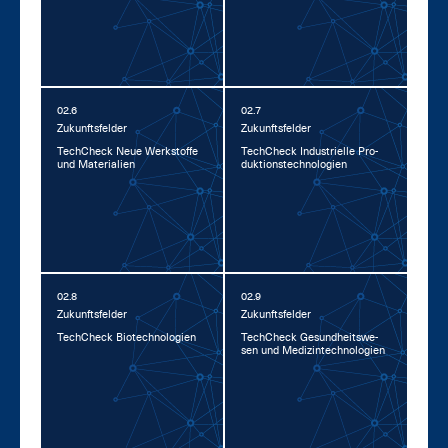
02.6
02.7
Zu­kunfts­fel­der
Zu­kunfts­fel­der
Tech­Check Neue Werk­stof­fe
Tech­Check In­dus­tri­el­le Pro­
und Ma­te­ria­li­en
duk­ti­ons­tech­no­lo­gi­en
02.8
02.9
Zu­kunfts­fel­der
Zu­kunfts­fel­der
Tech­Check Bio­tech­no­lo­gi­en
Tech­Check Ge­sund­heits­we­
sen und Me­di­zin­tech­no­lo­gi­en