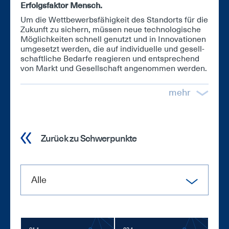
Er­folgs­fak­tor Mensch.
Um die Wett­be­werbs­fä­hig­keit des Stand­orts für die
Zu­kunft zu si­chern, müs­sen neue tech­no­lo­gi­sche
Mög­lich­kei­ten schnell ge­nutzt und in In­no­va­tio­nen
um­ge­setzt wer­den, die auf in­di­vi­du­el­le und ge­sell­
schaft­li­che Be­dar­fe re­agie­ren und ent­spre­chend
von Markt und Ge­sell­schaft an­ge­nom­men wer­den.
mehr
Zurück zu Schwerpunkte
Alle