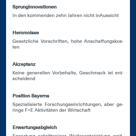
Sprun­gin­no­va­tio­nen
In den kom­men­den zehn Jah­ren nicht in­Aus­sicht
Hemm­nis­se
Ge­setz­li­che Vor­schrif­ten, ho­he An­schaf­fungs­kos­
ten
Ak­zep­tanz
Kei­ne ge­ne­rel­len Vor­be­hal­te, Ge­schmack ist ent­
schei­dend
Po­si­ti­on Bay­erns
Spe­zia­li­sier­te For­schungs­ein­rich­tun­gen, aber ge­
rin­ge F+E Ak­ti­vi­tä­ten der Wirt­schaft
Er­war­tungs­ab­gleich