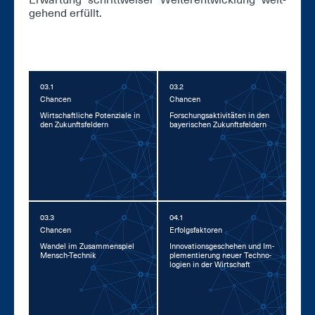
Er­war­tung schritt­wei­ser Wei­ter­ent­wick­lung weit­
ge­hend er­füllt.
03.1
03.2
Chan­cen
Chan­cen
Wirt­schaft­li­che Po­ten­zia­le in
For­schungs­ak­ti­vi­tä­ten in den
den Zu­kunfts­fel­dern
baye­ri­schen Zu­kunfts­fel­dern
03.3
04.1
Chan­cen
Er­folgs­fak­to­ren
Wan­del im Zu­sam­men­spiel
In­no­va­ti­ons­ge­sche­hen und Im­
Mensch-Tech­nik
ple­men­tie­rung neu­er Tech­no­
lo­gi­en in der Wirt­schaft