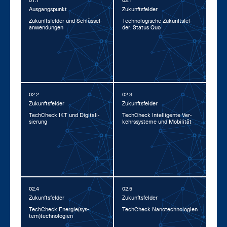
01.1
02.1
Aus­gangs­punkt
Zu­kunfts­fel­der
Zu­kunfts­fel­der und Schlüs­sel­
Tech­no­lo­gi­sche Zu­kunfts­fel­
an­wen­dun­gen
der: Sta­tus Quo
02.2
02.3
Zu­kunfts­fel­der
Zu­kunfts­fel­der
Tech­Check IKT und Di­gi­ta­li­
Tech­Check In­tel­li­gen­te Ver­
sie­rung
kehrs­sys­te­me und Mo­bi­li­tät
02.4
02.5
Zu­kunfts­fel­der
Zu­kunfts­fel­der
Tech­Check En­er­gie(sys­
Tech­Check Na­no­tech­no­lo­gi­en
tem)tech­no­lo­gi­en