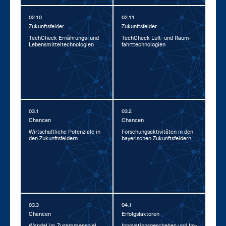
02.10
02.11
Zu­kunfts­fel­der
Zu­kunfts­fel­der
Tech­Check Er­näh­rungs- und
Tech­Check Luft- und Raum­
Le­bens­mit­tel­tech­no­lo­gi­en
fahrt­tech­no­lo­gi­en
03.1
03.2
Chan­cen
Chan­cen
Wirt­schaft­li­che Po­ten­zia­le in
For­schungs­ak­ti­vi­tä­ten in den
den Zu­kunfts­fel­dern
baye­ri­schen Zu­kunfts­fel­dern
03.3
04.1
Chan­cen
Er­folgs­fak­to­ren
Wan­del im Zu­sam­men­spiel
In­no­va­ti­ons­ge­sche­hen und Im­