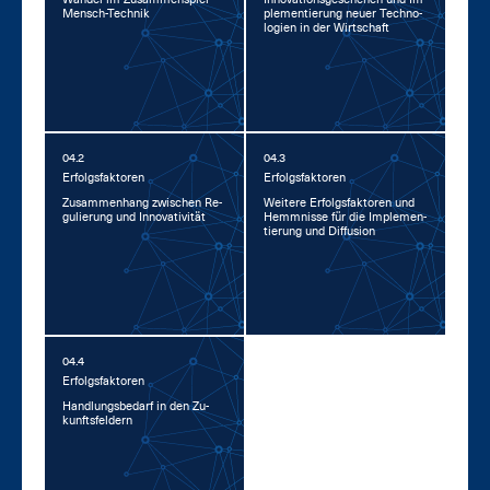
Mensch-Tech­nik
ple­men­tie­rung neu­er Tech­no­
lo­gi­en in der Wirt­schaft
04.2
04.3
Er­folgs­fak­to­ren
Er­folgs­fak­to­ren
Zu­sam­men­hang zwi­schen Re­
Wei­te­re Er­folgs­fak­to­ren und
gu­lie­rung und In­no­va­ti­vi­tät
Hemm­nis­se für die Im­ple­men­
tie­rung und Dif­fu­si­on
04.4
Er­folgs­fak­to­ren
Hand­lungs­be­darf in den Zu­
kunfts­fel­dern