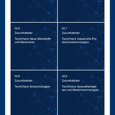
02.6
02.7
Zu­kunfts­fel­der
Zu­kunfts­fel­der
Tech­Check Neue Werk­stof­fe
Tech­Check In­dus­tri­el­le Pro­
und Ma­te­ria­li­en
duk­ti­ons­tech­no­lo­gi­en
02.8
02.9
Zu­kunfts­fel­der
Zu­kunfts­fel­der
Tech­Check Bio­tech­no­lo­gi­en
Tech­Check Ge­sund­heits­we­
sen und Me­di­zin­tech­no­lo­gi­en