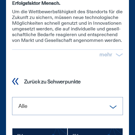
Er­folgs­fak­tor Mensch.
Um die Wett­be­werbs­fä­hig­keit des Stand­orts für die
Zu­kunft zu si­chern, müs­sen neue tech­no­lo­gi­sche
Mög­lich­kei­ten schnell ge­nutzt und in In­no­va­tio­nen
um­ge­setzt wer­den, die auf in­di­vi­du­el­le und ge­sell­
schaft­li­che Be­dar­fe re­agie­ren und ent­spre­chend
von Markt und Ge­sell­schaft an­ge­nom­men wer­den.
mehr
Zurück zu Schwerpunkte
Alle