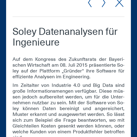
So­ley Da­ten­ana­ly­sen für
In­ge­nieu­re
Auf dem Kon­gress des Zu­kunfts­rats der Baye­ri­
schen Wirt­schaft am 08. Ju­li 2015 prä­sen­tier­te So­
ley auf der Platt­form „Grün­der“ ih­re Soft­ware für
ef­fi­zi­en­te Ana­ly­sen im En­gi­nee­ring.
Im Zeit­al­ter von In­dus­trie 4.0 und Big Da­ta sind
gro­ße In­for­ma­ti­ons­men­gen ver­füg­bar. Die­se müs­
sen je­doch auf­be­rei­tet wer­den, um für die Un­ter­
neh­men nutz­bar zu sein. Mit der Soft­ware von So­
ley kön­nen Da­ten be­rei­nigt und an­ge­rei­chert,
Mus­ter er­kannt und aus­ge­wer­tet wer­den. So lässt
sich zum Bei­spiel die Fra­ge be­ant­wor­ten, wo mit
Gleich­tei­len Kos­ten ge­senkt wer­den kön­nen, oder
wel­che Kun­den von ei­nem Pro­dukt­feh­ler be­trof­fen