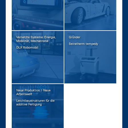
Vernetzte Systeme: Energie,
Gründer
Mobilität, Mechatronik
Sei­ra­therm tem­pe­dy
DLR Ro­bo­mo­bil
Neue Produktion / Neue
Arbeitswelt
Leicht­bau­struk­tu­ren für die
ad­di­ti­ve Fer­ti­gung