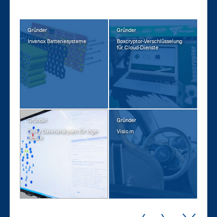
Gründer
Gründer
In­venox Bat­te­rie­sys­te­me
Box­cryp­tor-Ver­schlüs­se­lung
für Cloud-Diens­te
Gründer
Gründer
So­ley Da­ten­ana­ly­sen für In­ge­
Vi­sio.m
nieu­re