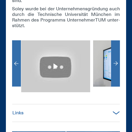
sind.
So­ley wur­de bei der Un­ter­neh­mens­grün­dung auch
durch die Tech­ni­sche Uni­ver­si­tät Mün­chen im
Rah­men des Pro­gramms Un­ter­neh­mer­TUM un­ter­
stützt.
Links