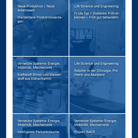
Neue Produktion / Neue
Life Science und Engineering
Arbeitswelt
Fr1da Typ 1 Dia­be­tes: Früh er­
Wan­del­ba­re Pro­duk­ti­ons­an­la­
ken­nen – Früh gut be­han­deln
gen
Vernetzte Systeme: Energie,
Life Science und Engineering
Mobilität, Mechatronik
Ro­bo­ter in der Chir­ur­gie, Pro­
Kraft­stoff, Strom und Was­ser­
the­tik und As­sis­tenz
stoff aus Klär­schlamm
Vernetzte Systeme: Energie,
Vernetzte Systeme: Energie,
Mobilität, Mechatronik
Mobilität, Mechatronik
In­tel­li­gen­te Park­platz­su­che
Pro­jekt RA­CE