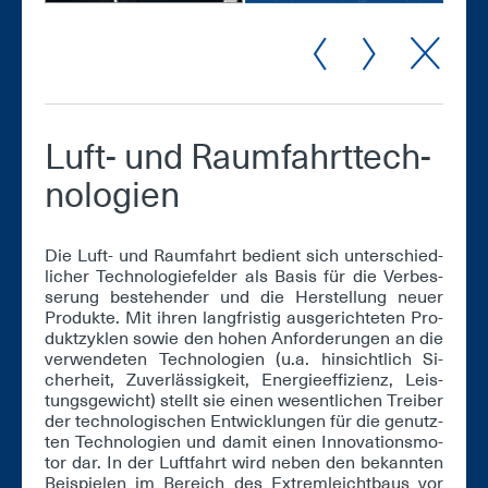
Luft- und Raum­fahrt­tech­
no­lo­gi­en
Die Luft- und Raum­fahrt be­dient sich un­ter­schied­
li­cher Tech­no­lo­gie­fel­der als Ba­sis für die Ver­bes­
se­rung be­stehen­der und die Her­stel­lung neu­er
Pro­duk­te. Mit ih­ren lang­fris­tig aus­ge­rich­te­ten Pro­
dukt­zy­klen so­wie den ho­hen An­for­de­run­gen an die
ver­wen­de­ten Tech­no­lo­gi­en (u.a. hin­sicht­lich Si­
cher­heit, Zu­ver­läs­sig­keit, En­er­gie­ef­fi­zi­enz, Leis­
tungs­ge­wicht) stellt sie ei­nen we­sent­li­chen Trei­ber
der tech­no­lo­gi­schen Ent­wick­lun­gen für die ge­nutz­
ten Tech­no­lo­gi­en und da­mit ei­nen In­no­va­ti­ons­mo­
tor dar. In der Luft­fahrt wird ne­ben den be­kann­ten
Bei­spie­len im Be­reich des Ex­trem­leicht­baus vor