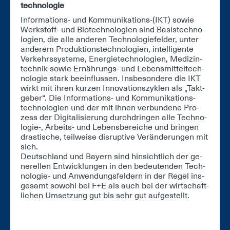
tech­no­lo­gie
In­for­ma­ti­ons- und Kom­mu­ni­ka­ti­ons-(IKT) so­wie
Werk­stoff- und Bio­tech­no­lo­gi­en sind Ba­sis­tech­no­
lo­gi­en, die al­le an­de­ren Tech­no­lo­gie­fel­der, un­ter
an­de­rem Pro­duk­ti­ons­tech­no­lo­gi­en, in­tel­li­gen­te
Ver­kehrs­sys­te­me, En­er­gie­tech­no­lo­gi­en, Me­di­zin­
tech­nik so­wie Er­näh­rungs- und Le­bens­mit­tel­tech­
no­lo­gie stark be­ein­flus­sen. Ins­be­son­de­re die IKT
wirkt mit ih­ren kur­zen In­no­va­ti­ons­zy­klen als „Takt­
ge­ber“. Die In­for­ma­ti­ons- und Kom­mu­ni­ka­ti­ons­
tech­no­lo­gi­en und der mit ih­nen ver­bun­de­ne Pro­
zess der Di­gi­ta­li­sie­rung durch­drin­gen al­le Tech­no­
lo­gie-, Ar­beits- und Le­bens­be­rei­che und brin­gen
dras­ti­sche, teil­wei­se dis­rup­ti­ve Ver­än­de­run­gen mit
sich.
Deutsch­land und Bay­ern sind hin­sicht­lich der ge­
ne­rel­len Ent­wick­lun­gen in den be­deu­ten­den Tech­
no­lo­gie- und An­wen­dungs­fel­dern in der Re­gel ins­
ge­samt so­wohl bei F+E als auch bei der wirt­schaft­
li­chen Um­set­zung gut bis sehr gut auf­ge­stellt.