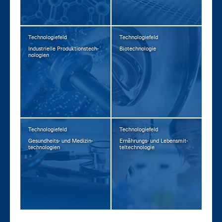
Technologiefeld
Technologiefeld
In­dus­tri­el­le Pro­duk­ti­ons­tech­
Bio­tech­no­lo­gie
no­lo­gi­en
Technologiefeld
Technologiefeld
Ge­sund­heits- und Me­di­zin­
Er­näh­rungs- und Le­bens­mit­
tech­no­lo­gi­en
tel­tech­no­lo­gie