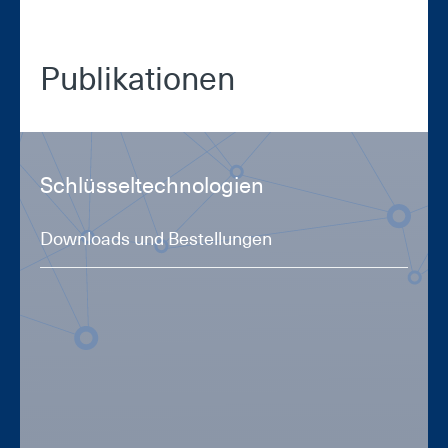
Pu­bli­ka­tio­nen
Schlüs­sel­tech­no­lo­gi­en
Downloads und Bestellungen