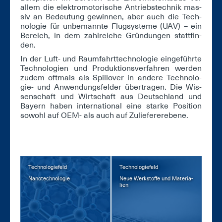
al­lem die elek­tro­mo­to­ri­sche An­triebs­tech­nik mas­
siv an Be­deu­tung ge­win­nen, aber auch die Tech­
no­lo­gie für un­be­mann­te Flug­sys­te­me (UAV) – ein
Be­reich, in dem zahl­rei­che Grün­dun­gen statt­fin­
den.
In der Luft- und Raum­fahrt­tech­no­lo­gie ein­ge­führ­te
Tech­no­lo­gi­en und Pro­duk­ti­ons­ver­fah­ren wer­den
zu­dem oft­mals als Spill­over in an­de­re Tech­no­lo­
gie- und An­wen­dungs­fel­der über­tra­gen. Die Wis­
sen­schaft und Wirt­schaft aus Deutsch­land und
Bay­ern ha­ben in­ter­na­tio­nal ei­ne star­ke Po­si­ti­on
so­wohl auf OEM- als auch auf Zu­lie­fe­re­r­e­be­ne.
Technologiefeld
Technologiefeld
Na­no­tech­no­lo­gie
Neue Werk­stof­fe und Ma­te­ria­
li­en