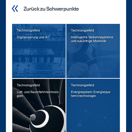
Zurück zu Schwerpunkte
Technologiefeld
Technologiefeld
Di­gi­ta­li­sie­rung und IKT
In­tel­li­gen­te Ver­kehrs­sys­te­me
und zu­künf­ti­ge Mo­bi­li­tät
Technologiefeld
Technologiefeld
Luft- und Raum­fahrt­tech­no­lo­
En­er­gie­sys­tem En­er­gie(sys­
gi­en
tem)-tech­no­lo­gie