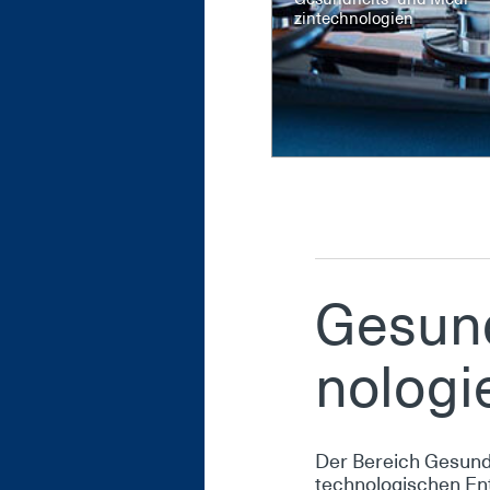
zin­tech­no­lo­gi­en
Ge­sund
no­lo­gi
Der Be­reich Ge­sund­h
tech­no­lo­gi­schen En