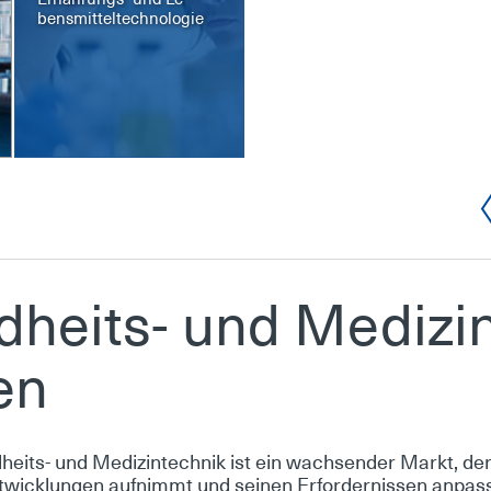
bens­mit­tel­tech­no­lo­gie
­heits- und Me­di­zin
­en
eits- und Me­di­zin­tech­nik ist ein wach­sen­der Markt, der a
t­wick­lun­gen auf­nimmt und sei­nen Er­for­der­nis­sen an­pas