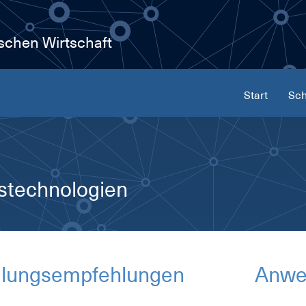
ischen Wirtschaft
Start
Sch
stechnologien
lungs­emp­feh­lun­gen
An­we