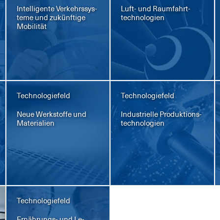
In­tel­li­gen­te Ver­kehrs­sys­
Luft- und Raum­fahrt­
te­me und zu­künf­ti­ge
tech­no­lo­gi­en
Mo­bi­li­tät
Technologiefeld
Technologiefeld
Neue Werk­stof­fe und
In­dus­tri­el­le Pro­duk­ti­ons­
Ma­te­ria­li­en
tech­no­lo­gi­en
Technologiefeld
Er­näh­rungs- und Le­