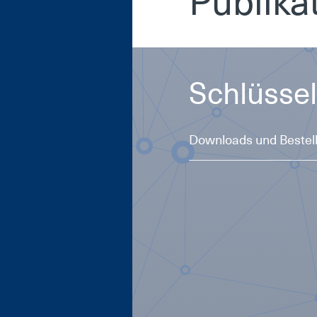
Pu­bli­ka
Schlüs­sel­
Downloads und Bestel