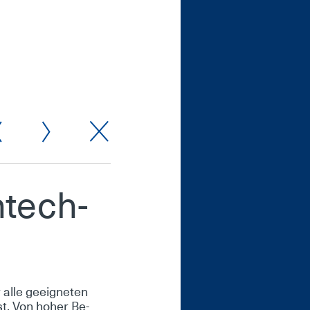
­tech­
l­le ge­eig­ne­ten
st. Von ho­her Be­