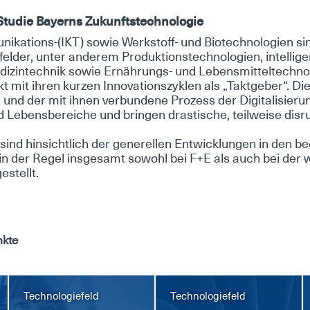
u­die Bay­erns Zu­kunfts­tech­no­lo­gie
ni­ka­ti­ons-(IKT) so­wie Werk­stoff- und Bio­tech­no­lo­gi­en sind
fel­der, un­ter an­de­rem Pro­duk­ti­ons­tech­no­lo­gi­en, in­tel­li­
e­di­zin­tech­nik so­wie Er­näh­rungs- und Le­bens­mit­tel­tech­no­
t mit ih­ren kur­zen In­no­va­ti­ons­zy­klen als „Takt­ge­ber“. Di
­en und der mit ih­nen ver­bun­de­ne Pro­zess der Di­gi­ta­li­sie­r
d Le­bens­be­rei­che und brin­gen dras­ti­sche, teil­wei­se dis­r
d hin­sicht­lich der ge­ne­rel­len Ent­wick­lun­gen in den be­
n der Re­gel ins­ge­samt so­wohl bei F+E als auch bei der wi
­stellt.
nkte
Technologiefeld
Technologiefeld