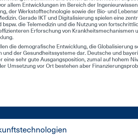
or al­lem Ent­wick­lun­gen im Be­reich der In­ge­nieur­wis­sen
­rung, der Werk­stoff­tech­no­lo­gie so­wie der Bio- und Le­bens­mi
di­zin. Ge­ra­de IKT und Di­gi­ta­li­sie­rung spie­len ei­ne zen­tra
d bspw. die Te­le­me­di­zin und die Nut­zung von fort­schritt­li
 ef­fi­zi­en­te­ren Er­for­schung von Krank­heits­me­cha­nis­men
k­lung.
l­len die de­mo­gra­fi­sche Ent­wick­lung, die Glo­ba­li­sie­rung 
 und der Ge­sund­heits­sys­te­me dar. Deut­sche und baye­ri
ei­ne sehr gu­te Aus­gangs­po­si­ti­on, zu­mal auf ho­hem Ni
der Um­set­zung vor Ort be­stehen aber Fi­nan­zie­rungs­pro­
kunftstechnologien