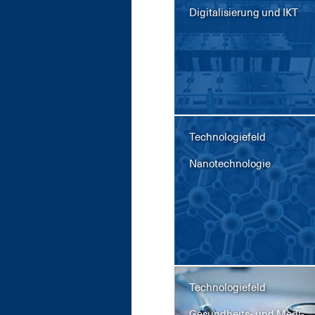
Di­gi­ta­li­sie­rung und IKT
Technologiefeld
Na­no­tech­no­lo­gie
Technologiefeld
Ge­sund­heits- und Me­di­