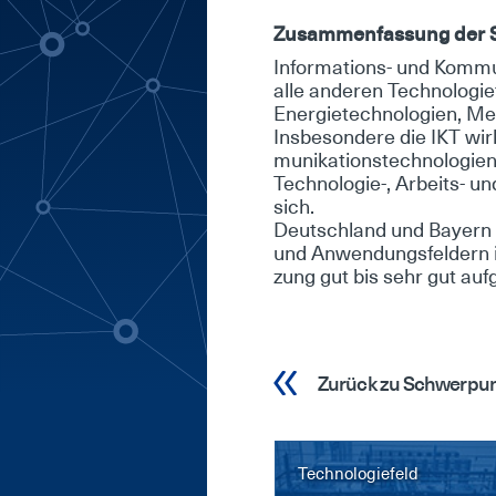
Zu­sam­men­fas­sung der St
In­for­ma­ti­ons- und Kom­mu­
al­le an­de­ren Tech­no­lo­gie­
En­er­gie­tech­no­lo­gi­en, M
Ins­be­son­de­re die IKT wirk
mu­ni­ka­ti­ons­tech­no­lo­gi
Tech­no­lo­gie-, Ar­beits- un
sich.
Deutsch­land und Bay­ern sin
und An­wen­dungs­fel­dern i
zung gut bis sehr gut auf­ge
Zurück zu Schwerpu
Technologiefeld