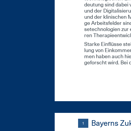
deu­tung sind da­bei v
und der Di­gi­ta­li­sie
und der kli­ni­schen Me­
ge Ar­beits­fel­der sin
se­tech­no­lo­gi­en zur
ren The­ra­pie­ent­wic
Star­ke Ein­flüs­se ste
lung von Ein­kom­men
men ha­ben auch hier 
ge­forscht wird. Bei 
Bayerns Zu
1