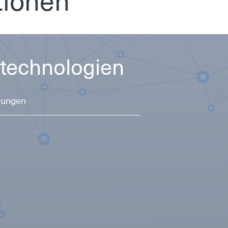
­tio­nen
tech­no­lo­gi­en
lungen