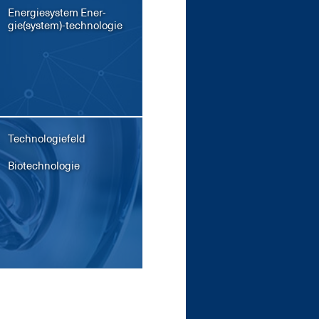
En­er­gie­sys­tem En­er­
gie(sys­tem)-tech­no­lo­gie
Technologiefeld
Bio­tech­no­lo­gie