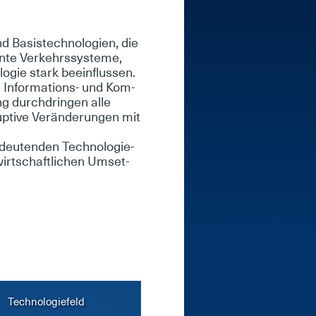
 Ba­sis­tech­no­lo­gi­en, die
gen­te Ver­kehrs­sys­te­me,
lo­gie stark be­ein­flus­sen.
e In­for­ma­ti­ons- und Kom­
ung durch­drin­gen al­le
up­ti­ve Ver­än­de­run­gen mit
deu­ten­den Tech­no­lo­gie-
rt­schaft­li­chen Um­set­
Technologiefeld