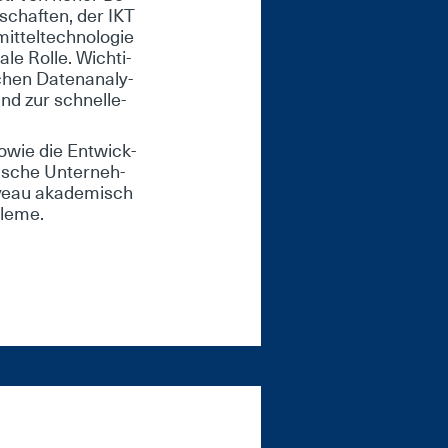
­schaf­ten, der IKT
t­tel­tech­no­lo­gie
­le Rol­le. Wich­ti­
­chen Da­ten­ana­ly­
 und zur schnel­le­
so­wie die Ent­wick­
­sche Un­ter­neh­
­veau aka­de­misch
ble­me.