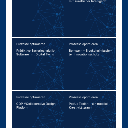
mit Künst­li­cher In­tel­li­genz
Prozesse optimieren
Prozesse optimieren
Prä­dik­ti­ve Bat­te­rie­ana­ly­tik-
Bern­stein – Block­chain-ba­sier­
Soft­ware mit Di­gi­tal Twins
ter In­no­va­ti­ons­schutz
Prozesse optimieren
Prozesse optimieren
CDP //Col­la­bo­ra­ti­ve De­sign
Po­pUp-Tool­kit – ein mo­bi­l­el
Plat­form
Krea­ti­vi­täts­raum