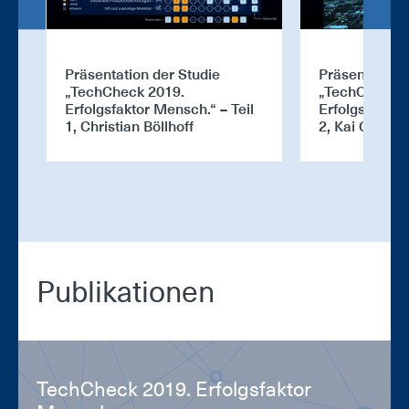
Präsentation der Studie
Präsentation 
„TechCheck 2019.
„TechCheck 2
Erfolgsfaktor Mensch.“ – Teil
Erfolgsfaktor
1, Christian Böllhoff
2, Kai Gramk
Pu­bli­ka­tio­nen
Tech­Check 2019. Er­folgs­fak­tor