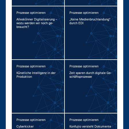
Prozesse optimieren
Prozesse optimieren
Al­les­kön­ner Di­gi­ta­li­sie­rung –
„Kei­ne Me­di­en­bruch­lan­dung“
wo­zu wer­den wir noch ge­
durch EDI
braucht?
Prozesse optimieren
Prozesse optimieren
Künst­li­che In­tel­li­genz in der
Zeit spa­ren durch di­gi­ta­le Ge­
Pro­duk­ti­on
schäfts­pro­zes­se
Prozesse optimieren
Prozesse optimieren
Cy­ber­ki­cker
Kon­fu­zio ver­steht Do­ku­men­te