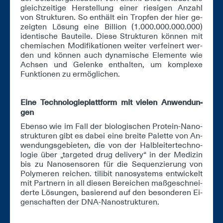
gleich­zei­ti­ge Her­stel­lung ei­ner rie­si­gen An­zahl
von Struk­tu­ren. So ent­hält ein Trop­fen der hier ge­
zeig­ten Lö­sung ei­ne Bil­li­on (1.000.000.000.000)
iden­ti­sche Bau­tei­le. Die­se Struk­tu­ren kön­nen mit
che­mi­schen Mo­di­fi­ka­tio­nen wei­ter ver­fei­nert wer­
den und kön­nen auch dy­na­mi­sche Ele­men­te wie
Ach­sen und Ge­len­ke ent­hal­ten, um kom­ple­xe
Funk­tio­nen zu er­mög­li­chen.
Ei­ne Tech­no­lo­gie­platt­form mit vie­len An­wen­dun­
gen
Eben­so wie im Fall der bio­lo­gi­schen Pro­te­in-Na­no­
struk­tu­ren gibt es da­bei ei­ne brei­te Pa­let­te von An­
wen­dungs­ge­bie­ten, die von der Halb­lei­ter­tech­no­
lo­gie über „tar­ge­ted drug de­li­very“ in der Me­di­zin
bis zu Na­no­sen­so­ren für die Se­quen­zie­rung von
Po­ly­me­ren rei­chen. ti­li­bit na­no­sys­tems ent­wi­ckelt
mit Part­nern in all die­sen Be­rei­chen maß­ge­schnei­
der­te Lö­sun­gen, ba­sie­rend auf den be­son­de­ren Ei­
gen­schaf­ten der DNA-Na­no­struk­tu­ren.