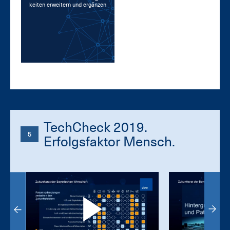
kei­ten er­wei­tern und er­gän­zen
TechCheck 2019.
5
Erfolgsfaktor Mensch.