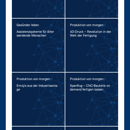
Gesünder leben
Produktion von morgen
As­sis­tenz­sys­te­me für äl­ter
3D-Druck – Re­vo­lu­ti­on in der
wer­den­de Men­schen
Welt der Fer­ti­gung
Produktion von morgen
Produktion von morgen
Emo­jis aus der In­dus­trie­an­la­
Span­flug – CNC-Bau­tei­le on
ge
de­mand fer­ti­gen las­sen