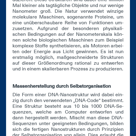
Mal klei­ner als tag­täg­li­che Ob­jek­te und nur we­ni­ge
Na­no­me­ter groß. Die Na­tur ver­wen­det win­zi­ge
mo­le­ku­la­re Ma­schi­nen, so­ge­nann­te Pro­te­ine, um
ei­ne un­über­schau­ba­re Rei­he von Funk­tio­nen um­
zu­set­zen. Auf­grund der be­son­de­ren phy­si­ka­li­
schen Be­din­gun­gen auf der Na­no­me­ter­ska­la kön­
nen sol­che bio­lo­gi­schen Ma­schi­nen zum Bei­spiel
kom­ple­xe Stof­fe syn­the­ti­sie­ren, als Mo­to­ren ar­bei­
ten oder En­er­gie aus Licht ge­win­nen. Es ist nun
erst­ma­lig mög­lich, maß­ge­schnei­der­te Struk­tu­ren
auf die­ser Grö­ßen­ord­nung ra­tio­nal zu ent­wer­fen
und in ei­nem ska­lier­ba­ren Pro­zess zu pro­du­zie­ren.
Mas­sen­her­stel­lung durch Selbst­or­ga­ni­sa­ti­on
Die Form ei­ner DNA-Na­no­struk­tur wird da­bei ein­
zig durch den ver­wen­de­ten „DNA-Code“ be­stimmt.
Ei­ne Struk­tur be­steht aus 10 bis 1000 DNA-Se­
quen­zen, wel­che am Com­pu­ter ent­wor­fen und
dann her­ge­stellt wer­den. Mischt man die­se DNA-
Se­quen­zen un­ter ge­eig­ne­ten Be­din­gun­gen, bil­den
sich die fer­ti­gen Na­no­struk­tu­ren durch Prin­zi­pi­en
der Selbst­or­ga­ni­sa­ti­on von al­lein. Dies er­laubt die