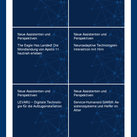
Neue Assistenten und
Neue Assistenten und
Perspektiven
Perspektiven
The Ea­gle Has Lan­ded! Die
Neu­road­ap­ti­ve Tech­no­lo­gi­en:
Mond­lan­dung von Apol­lo 11
In­ter­ak­ti­on mit Hirn
haut­nah er­le­ben
Neue Assistenten und
Neue Assistenten und
Perspektiven
Perspektiven
LE­VA­RU – Di­gi­ta­le Tech­no­lo­
Ser­vice-Hu­ma­no­id GAR­MI: As­
gie für die Auf­zug­s­in­stal­la­ti­on
sis­tenz­sys­te­me und Hel­fer im
Al­ter