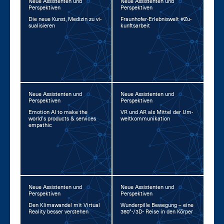
Neue Assistenten und
Neue Assistenten und
Perspektiven
Perspektiven
Die neue Kunst, Me­di­zin zu vi­
Fraun­ho­fer-Er­leb­nis­welt #Zu­
sua­li­sie­ren
kunfts­ar­beit
Neue Assistenten und
Neue Assistenten und
Perspektiven
Perspektiven
Emo­ti­on AI to ma­ke the
VR und AR als Mit­tel der Um­
world’s pro­ducts & ser­vices
welt­kom­mu­ni­ka­ti­on
em­pa­thic
Neue Assistenten und
Neue Assistenten und
Perspektiven
Perspektiven
Den Kli­ma­wan­del mit Vir­tu­al
Wun­der­pil­le Be­we­gung – ei­ne
Rea­li­ty bes­ser ver­ste­hen
360°-/3D- Rei­se in den Kör­per