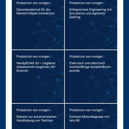
Produktion von morgen
Produktion von morgen
Da­ten­hand­schuh für die
Er­folg­rei­ches En­gi­nee­ring mit
Mensch-Ob­jekt-In­ter­ak­ti­on
Si­mu­la­ti­on und di­gi­ta­lem
Zwil­ling
Produktion von morgen
Produktion von morgen
Han­dy­SCAN 3D – trag­ba­rer
Elek­trisch und ther­misch
mess­tech­nik-taug­li­cher 3D-
hoch­leit­fä­hi­ge Kunst­stoff­com­
Scan­ner
pounds
Produktion von morgen
Produktion von morgen
Ro­bo­ter zur au­to­ma­ti­sier­ten
Echt­zeit-Mo­tor­dia­gno­se mit­
Hand­ha­bung von Tex­ti­li­en
tels AR