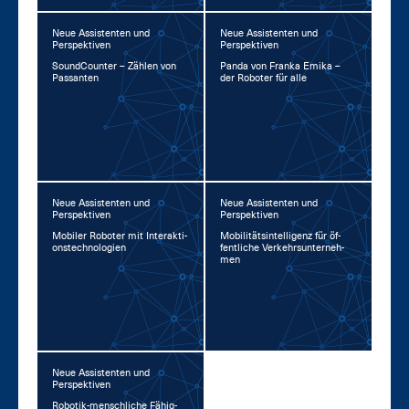
Neue Assistenten und
Neue Assistenten und
Perspektiven
Perspektiven
Sound­Coun­ter – Zäh­len von
Pan­da von Fran­ka Emi­ka –
Pas­san­ten
der Ro­bo­ter für al­le
Neue Assistenten und
Neue Assistenten und
Perspektiven
Perspektiven
Mo­bi­ler Ro­bo­ter mit In­ter­ak­ti­
Mo­bi­li­täts­in­tel­li­genz für öf­
ons­tech­no­lo­gi­en
fent­li­che Ver­kehrs­un­ter­neh­
men
Neue Assistenten und
Perspektiven
Ro­bo­tik-mensch­li­che Fä­hig­