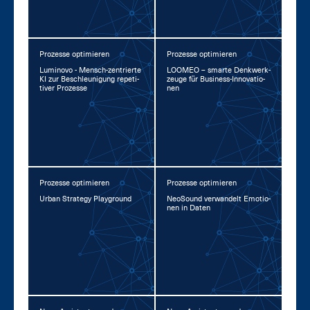
Prozesse optimieren
Prozesse optimieren
Lu­mi­no­vo - Mensch-zen­trier­te
LOO­MEO – smar­te Denk­werk­
KI zur Be­schleu­ni­gung re­pe­ti­
zeu­ge für Busi­ness-In­no­va­tio­
ti­ver Pro­zes­se
nen
Prozesse optimieren
Prozesse optimieren
Ur­ban Stra­te­gy Play­ground
Neo­Sound ver­wan­delt Emo­tio­
nen in Da­ten