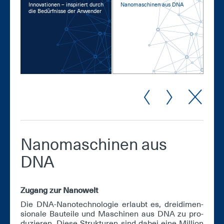
In­no­va­tio­nen – in­spi­riert durch
Na­no­ma­schi­nen aus DNA
die Be­dürf­nis­se der An­wen­der
Na­no­ma­schi­nen aus
DNA
Zu­gang zur Na­no­welt
Die DNA-Na­no­tech­no­lo­gie er­laubt es, drei­di­men­
sio­na­le Bau­tei­le und Ma­schi­nen aus DNA zu pro­
du­zie­ren. Die­se Struk­tu­ren sind da­bei ei­ne Mil­li­on