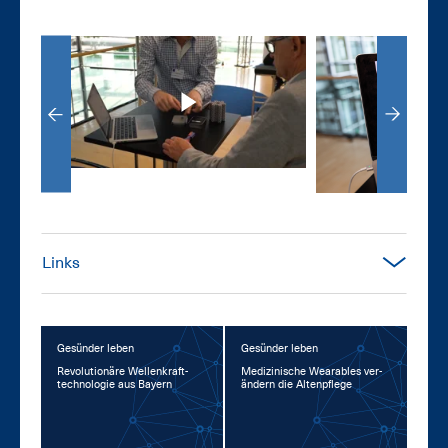
Links
Gesünder leben
Gesünder leben
Re­vo­lu­tio­nä­re Wel­len­kraft­
Me­di­zi­ni­sche Weara­bles ver­
tech­no­lo­gie aus Bay­ern
än­dern die Al­ten­pfle­ge