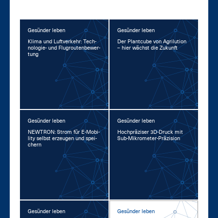
Gesünder leben
Gesünder leben
Kli­ma und Luft­ver­kehr: Tech­
Der Plant­cu­be von Agri­lu­ti­on
no­lo­gie- und Flug­rou­ten­be­wer­
– hier wächst die Zu­kunft
tung
Gesünder leben
Gesünder leben
NEW­TRON: Strom für E-Mo­bi­
Hoch­prä­zi­ser 3D-Druck mit
li­ty selbst er­zeu­gen und spei­
Sub-Mi­kro­me­ter-Prä­zi­si­on
chern
Gesünder leben
Gesünder leben