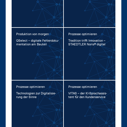
Produktion von morgen
Prozesse optimieren
QSelect – di­gi­ta­le Feh­ler­do­ku­
Tra­di­ti­on trifft In­no­va­ti­on –
men­ta­ti­on am Bau­teil
STA­EDT­LER No­ris® di­gi­tal
Prozesse optimieren
Prozesse optimieren
Tech­no­lo­gi­en zur Di­gi­ta­li­sie­
VI­TAS – der KI-Sprachas­sis­
rung der Sin­ne
tent für den Kun­den­ser­vice