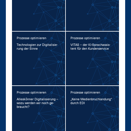
Prozesse optimieren
Prozesse optimieren
Tech­no­lo­gi­en zur Di­gi­ta­li­sie­
VI­TAS – der KI-Sprachas­sis­
rung der Sin­ne
tent für den Kun­den­ser­vice
Prozesse optimieren
Prozesse optimieren
Al­les­kön­ner Di­gi­ta­li­sie­rung –
„Kei­ne Me­di­en­bruch­lan­dung“
wo­zu wer­den wir noch ge­
durch EDI
braucht?