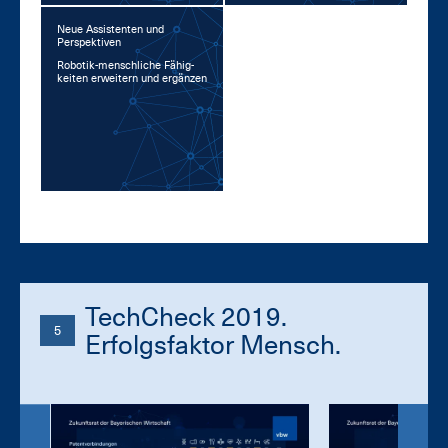
Neue Assistenten und
Perspektiven
Ro­bo­tik-mensch­li­che Fä­hig­
kei­ten er­wei­tern und er­gän­zen
TechCheck 2019.
5
Erfolgsfaktor Mensch.