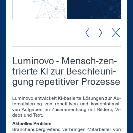
Lu­mi­no­vo - Mensch-zen­
trier­te KI zur Be­schleu­ni­
gung re­pe­ti­ti­ver Pro­zes­se
Lu­mi­no­vo ent­wi­ckelt KI-ba­sier­te Lö­sun­gen zur Au­
to­ma­ti­sie­rung von re­pe­ti­ti­ven und kos­ten­in­ten­si­
ven Auf­ga­ben im Zu­sam­men­hang mit Bil­dern, Vi­
de­os und Text.
Ak­tu­el­les Pro­blem
Bran­chen­über­grei­fend ver­brin­gen Mit­ar­bei­ter von