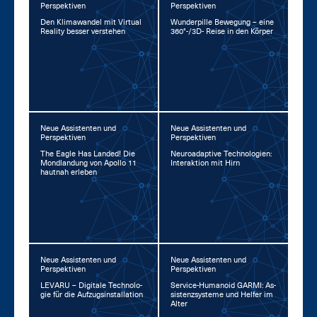
Perspektiven
Perspektiven
Den Kli­ma­wan­del mit Vir­tu­al
Wun­der­pil­le Be­we­gung – ei­ne
Rea­li­ty bes­ser ver­ste­hen
360°-/3D- Rei­se in den Kör­per
Neue Assistenten und
Neue Assistenten und
Perspektiven
Perspektiven
The Ea­gle Has Lan­ded! Die
Neu­road­ap­ti­ve Tech­no­lo­gi­en:
Mond­lan­dung von Apol­lo 11
In­ter­ak­ti­on mit Hirn
haut­nah er­le­ben
Neue Assistenten und
Neue Assistenten und
Perspektiven
Perspektiven
LE­VA­RU – Di­gi­ta­le Tech­no­lo­
Ser­vice-Hu­ma­no­id GAR­MI: As­
gie für die Auf­zug­s­in­stal­la­ti­on
sis­tenz­sys­te­me und Hel­fer im
Al­ter