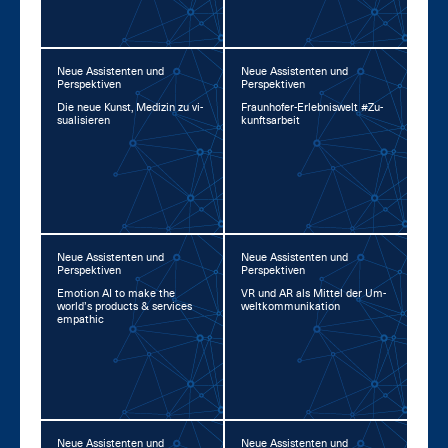
Neue Assistenten und
Neue Assistenten und
Perspektiven
Perspektiven
Die neue Kunst, Me­di­zin zu vi­
Fraun­ho­fer-Er­leb­nis­welt #Zu­
sua­li­sie­ren
kunfts­ar­beit
Neue Assistenten und
Neue Assistenten und
Perspektiven
Perspektiven
Emo­ti­on AI to ma­ke the
VR und AR als Mit­tel der Um­
world’s pro­ducts & ser­vices
welt­kom­mu­ni­ka­ti­on
em­pa­thic
Neue Assistenten und
Neue Assistenten und