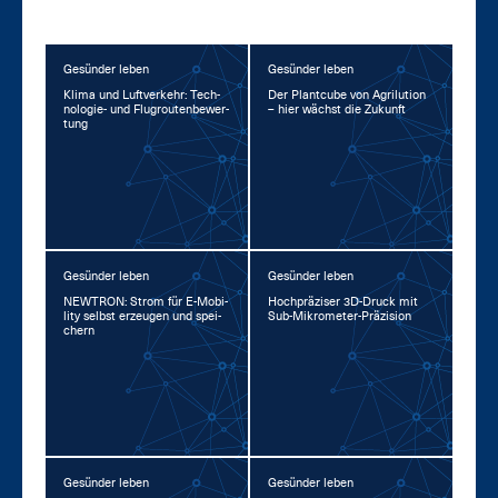
Gesünder leben
Gesünder leben
Kli­ma und Luft­ver­kehr: Tech­
Der Plant­cu­be von Agri­lu­ti­on
no­lo­gie- und Flug­rou­ten­be­wer­
– hier wächst die Zu­kunft
tung
Gesünder leben
Gesünder leben
NEW­TRON: Strom für E-Mo­bi­
Hoch­prä­zi­ser 3D-Druck mit
li­ty selbst er­zeu­gen und spei­
Sub-Mi­kro­me­ter-Prä­zi­si­on
chern
Gesünder leben
Gesünder leben