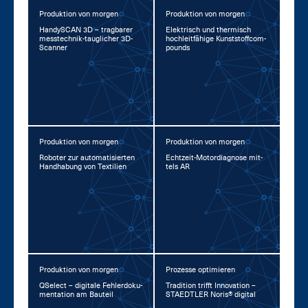
Produktion von morgen
Produktion von morgen
Han­dy­SCAN 3D – trag­ba­rer
Elek­trisch und ther­misch
mess­tech­nik-taug­li­cher 3D-
hoch­leit­fä­hi­ge Kunst­stoff­com­
Scan­ner
pounds
Produktion von morgen
Produktion von morgen
Ro­bo­ter zur au­to­ma­ti­sier­ten
Echt­zeit-Mo­tor­dia­gno­se mit­
Hand­ha­bung von Tex­ti­li­en
tels AR
Produktion von morgen
Prozesse optimieren
QSelect – di­gi­ta­le Feh­ler­do­ku­
Tra­di­ti­on trifft In­no­va­ti­on –
men­ta­ti­on am Bau­teil
STA­EDT­LER No­ris® di­gi­tal