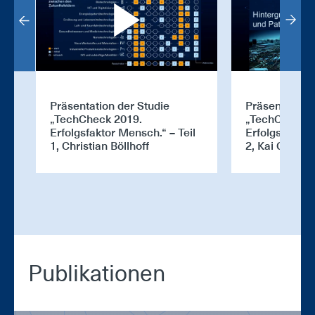
Präsentation der Studie
Präsentation 
„TechCheck 2019.
„TechCheck 2
Erfolgsfaktor Mensch.“ – Teil
Erfolgsfaktor
1, Christian Böllhoff
2, Kai Gramk
Pu­bli­ka­tio­nen