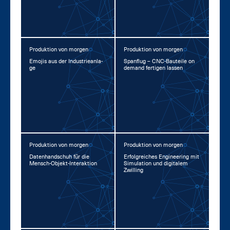
Produktion von morgen
Produktion von morgen
Emo­jis aus der In­dus­trie­an­la­
Span­flug – CNC-Bau­tei­le on
ge
de­mand fer­ti­gen las­sen
Produktion von morgen
Produktion von morgen
Da­ten­hand­schuh für die
Er­folg­rei­ches En­gi­nee­ring mit
Mensch-Ob­jekt-In­ter­ak­ti­on
Si­mu­la­ti­on und di­gi­ta­lem
Zwil­ling