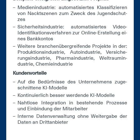
Me­di­en­in­dus­trie: au­to­ma­ti­sier­tes Klas­si­fi­zie­ren
von Nackt­sze­nen zum Zweck des Ju­gend­schut­
zes
Si­cher­heits­in­dus­trie: au­to­ma­ti­sier­tes Vi­deo-
Iden­ti­fi­ka­ti­ons­ver­fah­ren zur On­line-Er­stel­lung ei­
nes Bank­kon­tos
Wei­te­re bran­chen­über­grei­fen­de Pro­jek­te in der:
Pro­duk­ti­ons­in­dus­trie, Au­to­in­dus­trie, Ver­si­che­
rungs­in­dus­trie, Phar­ma­in­dus­trie, Welt­raum­in­
dus­trie, Che­mie­in­dus­trie
Kun­den­vor­tei­le
Auf die Be­dürf­nis­se des Un­ter­neh­mens zu­ge­
schnit­te­ne KI-Mo­del­le
Kon­ti­nu­ier­lich bes­ser wer­den­de KI-Mo­del­le
Naht­lo­se In­te­gra­ti­on in be­stehen­de Pro­zes­se
und Ein­bin­dung der Mit­ar­bei­ter
In­ter­ne Da­ten­ver­wal­tung oh­ne Wei­ter­ga­be der
Da­ten an Dritt­an­bie­ter