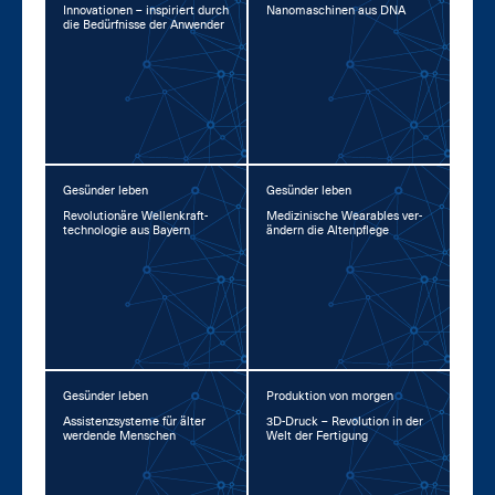
In­no­va­tio­nen – in­spi­riert durch
Na­no­ma­schi­nen aus DNA
die Be­dürf­nis­se der An­wen­der
Gesünder leben
Gesünder leben
Re­vo­lu­tio­nä­re Wel­len­kraft­
Me­di­zi­ni­sche Weara­bles ver­
tech­no­lo­gie aus Bay­ern
än­dern die Al­ten­pfle­ge
Gesünder leben
Produktion von morgen
As­sis­tenz­sys­te­me für äl­ter
3D-Druck – Re­vo­lu­ti­on in der
wer­den­de Men­schen
Welt der Fer­ti­gung