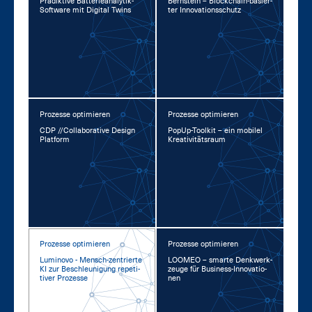
Prä­dik­ti­ve Bat­te­rie­ana­ly­tik-
Bern­stein – Block­chain-ba­sier­
Soft­ware mit Di­gi­tal Twins
ter In­no­va­ti­ons­schutz
Prozesse optimieren
Prozesse optimieren
CDP //Col­la­bo­ra­ti­ve De­sign
Po­pUp-Tool­kit – ein mo­bi­l­el
Plat­form
Krea­ti­vi­täts­raum
Prozesse optimieren
Prozesse optimieren
Lu­mi­no­vo - Mensch-zen­trier­te
LOO­MEO – smar­te Denk­werk­
KI zur Be­schleu­ni­gung re­pe­ti­
zeu­ge für Busi­ness-In­no­va­tio­
ti­ver Pro­zes­se
nen