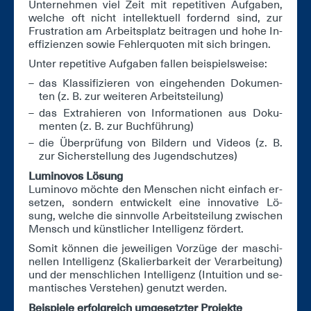
Un­ter­neh­men viel Zeit mit re­pe­ti­ti­ven Auf­ga­ben,
wel­che oft nicht in­tel­lek­tu­ell for­dernd sind, zur
Frus­tra­ti­on am Ar­beits­platz bei­tra­gen und ho­he In­
ef­fi­zi­en­zen so­wie Feh­ler­quo­ten mit sich brin­gen.
Un­ter re­pe­ti­ti­ve Auf­ga­ben fal­len bei­spiels­wei­se:
das Klas­si­fi­zie­ren von ein­ge­hen­den Do­ku­men­
ten (z. B. zur wei­te­ren Ar­beits­tei­lung)
das Ex­tra­hie­ren von In­for­ma­tio­nen aus Do­ku­
men­ten (z. B. zur Buch­füh­rung)
die Über­prü­fung von Bil­dern und Vi­de­os (z. B.
zur Si­cher­stel­lung des Ju­gend­schut­zes)
Lu­mi­no­vos Lö­sung
Lu­mi­no­vo möch­te den Men­schen nicht ein­fach er­
set­zen, son­dern ent­wi­ckelt ei­ne in­no­va­ti­ve Lö­
sung, wel­che die sinn­vol­le Ar­beits­tei­lung zwi­schen
Mensch und künst­li­cher In­tel­li­genz för­dert.
So­mit kön­nen die je­wei­li­gen Vor­zü­ge der ma­schi­
nel­len In­tel­li­genz (Ska­lier­bar­keit der Ver­ar­bei­tung)
und der mensch­li­chen In­tel­li­genz (In­tui­ti­on und se­
man­ti­sches Ver­ste­hen) ge­nutzt wer­den.
Bei­spie­le er­folg­reich um­ge­setz­ter Pro­jek­te