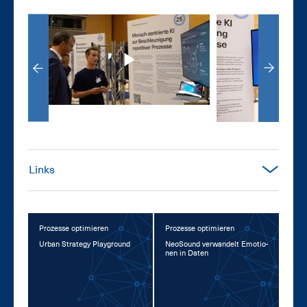
Links
Prozesse optimieren
Prozesse optimieren
Ur­ban Stra­te­gy Play­ground
Neo­Sound ver­wan­delt Emo­tio­
nen in Da­ten