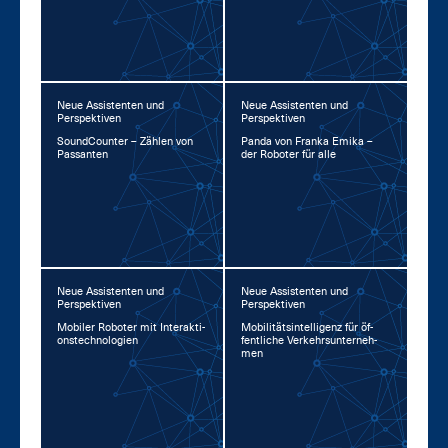
Neue Assistenten und
Neue Assistenten und
Perspektiven
Perspektiven
Sound­Coun­ter – Zäh­len von
Pan­da von Fran­ka Emi­ka –
Pas­san­ten
der Ro­bo­ter für al­le
Neue Assistenten und
Neue Assistenten und
Perspektiven
Perspektiven
Mo­bi­ler Ro­bo­ter mit In­ter­ak­ti­
Mo­bi­li­täts­in­tel­li­genz für öf­
ons­tech­no­lo­gi­en
fent­li­che Ver­kehrs­un­ter­neh­
men