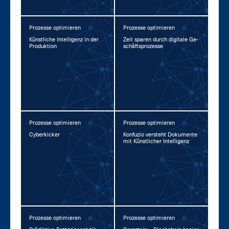
Prozesse optimieren
Prozesse optimieren
Künst­li­che In­tel­li­genz in der
Zeit spa­ren durch di­gi­ta­le Ge­
Pro­duk­ti­on
schäfts­pro­zes­se
Prozesse optimieren
Prozesse optimieren
Cy­ber­ki­cker
Kon­fu­zio ver­steht Do­ku­men­te
mit Künst­li­cher In­tel­li­genz
Prozesse optimieren
Prozesse optimieren