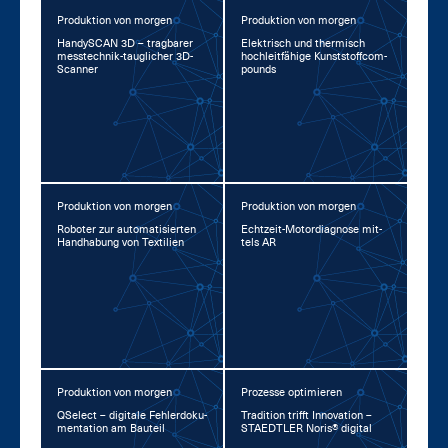
Produktion von morgen
Produktion von morgen
Han­dy­SCAN 3D – trag­ba­rer
Elek­trisch und ther­misch
mess­tech­nik-taug­li­cher 3D-
hoch­leit­fä­hi­ge Kunst­stoff­com­
Scan­ner
pounds
Produktion von morgen
Produktion von morgen
Ro­bo­ter zur au­to­ma­ti­sier­ten
Echt­zeit-Mo­tor­dia­gno­se mit­
Hand­ha­bung von Tex­ti­li­en
tels AR
Produktion von morgen
Prozesse optimieren
QSelect – di­gi­ta­le Feh­ler­do­ku­
Tra­di­ti­on trifft In­no­va­ti­on –
men­ta­ti­on am Bau­teil
STA­EDT­LER No­ris® di­gi­tal