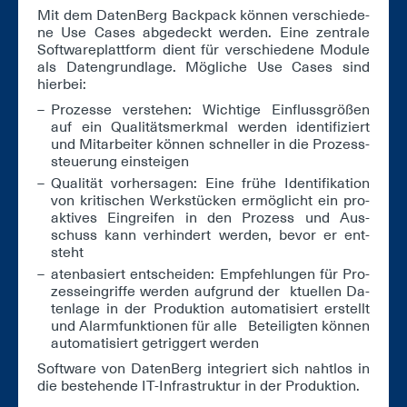
Mit dem Da­ten­Berg Back­pack kön­nen ver­schie­de­
ne Use Ca­ses ab­ge­deckt wer­den. Ei­ne zen­tra­le
Soft­ware­platt­form dient für ver­schie­de­ne Mo­du­le
als Da­ten­grund­la­ge. Mög­li­che Use Ca­ses sind
hier­bei:
Pro­zes­se ver­ste­hen: Wich­ti­ge Ein­fluss­grö­ßen
auf ein Qua­li­täts­merk­mal wer­den iden­ti­fi­ziert
und Mit­ar­bei­ter kön­nen schnel­ler in die Pro­zess­
steue­rung ein­stei­gen
Qua­li­tät vor­her­sa­gen: Ei­ne frü­he Iden­ti­fi­ka­ti­on
von kri­ti­schen Werk­stü­cken er­mög­licht ein pro­
ak­ti­ves Ein­grei­fen in den Pro­zess und Aus­
schuss kann ver­hin­dert wer­den, be­vor er ent­
steht
aten­ba­siert ent­schei­den: Emp­feh­lun­gen für Pro­
zess­ein­grif­fe wer­den auf­grund der ktu­el­len Da­
ten­la­ge in der Pro­duk­ti­on au­to­ma­ti­siert er­stellt
und Alarm­funk­tio­nen für al­le Be­tei­lig­ten kön­nen
au­to­ma­ti­siert ge­trig­gert wer­den
Soft­ware von Da­ten­Berg in­te­griert sich naht­los in
die be­stehen­de IT-In­fra­struk­tur in der Pro­duk­ti­on.