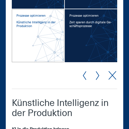
Prozesse optimieren
Prozesse optimieren
Künst­li­che In­tel­li­genz in der
Zeit spa­ren durch di­gi­ta­le Ge­
Pro­duk­ti­on
schäfts­pro­zes­se
Künst­li­che In­tel­li­genz in
der Pro­duk­ti­on