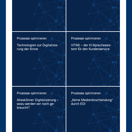
Prozesse optimieren
Prozesse optimieren
Tech­no­lo­gi­en zur Di­gi­ta­li­sie­
VI­TAS – der KI-Sprachas­sis­
rung der Sin­ne
tent für den Kun­den­ser­vice
Prozesse optimieren
Prozesse optimieren
Al­les­kön­ner Di­gi­ta­li­sie­rung –
„Kei­ne Me­di­en­bruch­lan­dung“
wo­zu wer­den wir noch ge­
durch EDI
braucht?