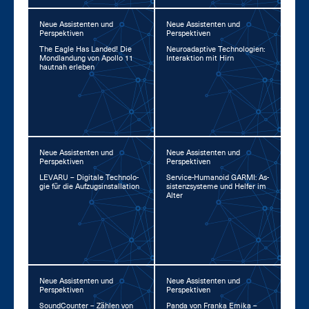
Neue Assistenten und
Neue Assistenten und
Perspektiven
Perspektiven
The Ea­gle Has Lan­ded! Die
Neu­road­ap­ti­ve Tech­no­lo­gi­en:
Mond­lan­dung von Apol­lo 11
In­ter­ak­ti­on mit Hirn
haut­nah er­le­ben
Neue Assistenten und
Neue Assistenten und
Perspektiven
Perspektiven
LE­VA­RU – Di­gi­ta­le Tech­no­lo­
Ser­vice-Hu­ma­no­id GAR­MI: As­
gie für die Auf­zug­s­in­stal­la­ti­on
sis­tenz­sys­te­me und Hel­fer im
Al­ter
Neue Assistenten und
Neue Assistenten und
Perspektiven
Perspektiven
Sound­Coun­ter – Zäh­len von
Pan­da von Fran­ka Emi­ka –