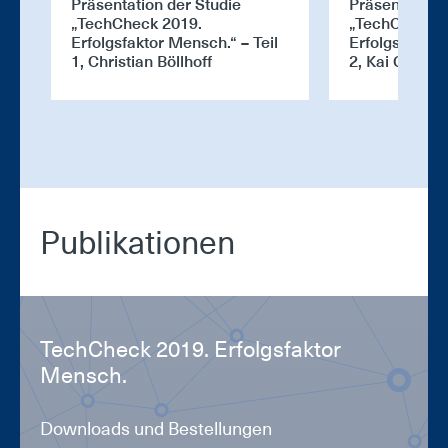
Präsentation der Studie
Präsentation 
„TechCheck 2019.
„TechCheck 2
Erfolgsfaktor Mensch.“ – Teil
Erfolgsfaktor
1, Christian Böllhoff
2, Kai Gramk
Pu­bli­ka­tio­nen
Tech­Check 2019. Er­folgs­fak­tor
Mensch.
Downloads und Bestellungen