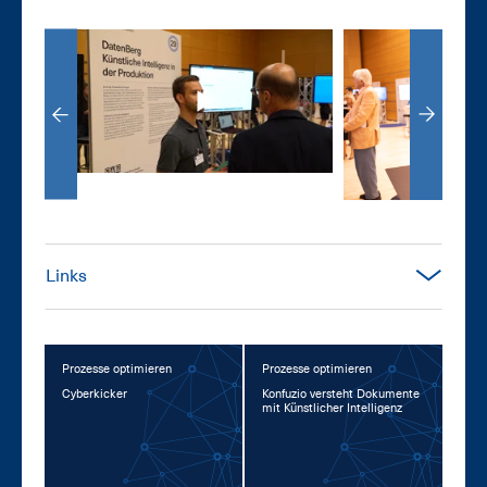
Links
Prozesse optimieren
Prozesse optimieren
Cy­ber­ki­cker
Kon­fu­zio ver­steht Do­ku­men­te
mit Künst­li­cher In­tel­li­genz