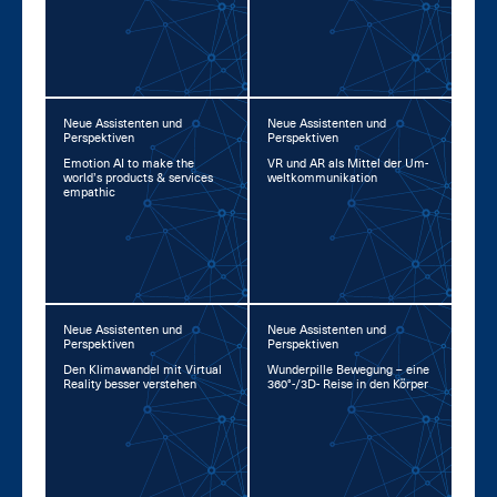
Neue Assistenten und
Neue Assistenten und
Perspektiven
Perspektiven
Emo­ti­on AI to ma­ke the
VR und AR als Mit­tel der Um­
world’s pro­ducts & ser­vices
welt­kom­mu­ni­ka­ti­on
em­pa­thic
Neue Assistenten und
Neue Assistenten und
Perspektiven
Perspektiven
Den Kli­ma­wan­del mit Vir­tu­al
Wun­der­pil­le Be­we­gung – ei­ne
Rea­li­ty bes­ser ver­ste­hen
360°-/3D- Rei­se in den Kör­per