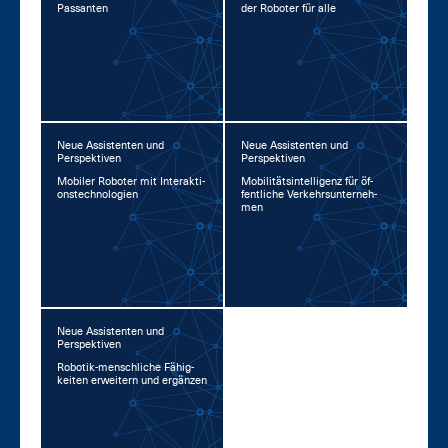
Pas­san­ten
der Ro­bo­ter für al­le
Neue Assistenten und
Neue Assistenten und
Perspektiven
Perspektiven
Mo­bi­ler Ro­bo­ter mit In­ter­ak­ti­
Mo­bi­li­täts­in­tel­li­genz für öf­
ons­tech­no­lo­gi­en
fent­li­che Ver­kehrs­un­ter­neh­
men
Neue Assistenten und
Perspektiven
Ro­bo­tik-mensch­li­che Fä­hig­
kei­ten er­wei­tern und er­gän­zen