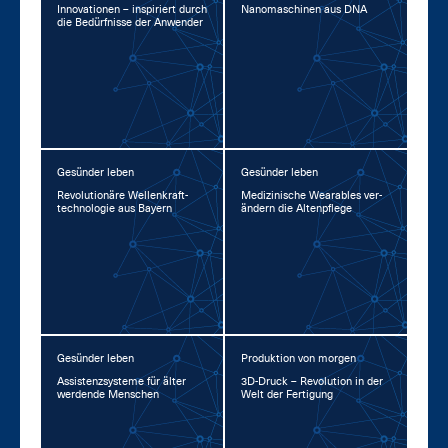
In­no­va­tio­nen – in­spi­riert durch
Na­no­ma­schi­nen aus DNA
die Be­dürf­nis­se der An­wen­der
Gesünder leben
Gesünder leben
Re­vo­lu­tio­nä­re Wel­len­kraft­
Me­di­zi­ni­sche Weara­bles ver­
tech­no­lo­gie aus Bay­ern
än­dern die Al­ten­pfle­ge
Gesünder leben
Produktion von morgen
As­sis­tenz­sys­te­me für äl­ter
3D-Druck – Re­vo­lu­ti­on in der
wer­den­de Men­schen
Welt der Fer­ti­gung