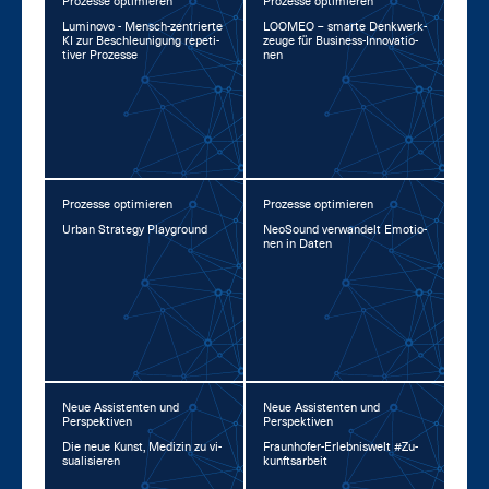
Prozesse optimieren
Prozesse optimieren
Lu­mi­no­vo - Mensch-zen­trier­te
LOO­MEO – smar­te Denk­werk­
KI zur Be­schleu­ni­gung re­pe­ti­
zeu­ge für Busi­ness-In­no­va­tio­
ti­ver Pro­zes­se
nen
Prozesse optimieren
Prozesse optimieren
Ur­ban Stra­te­gy Play­ground
Neo­Sound ver­wan­delt Emo­tio­
nen in Da­ten
Neue Assistenten und
Neue Assistenten und
Perspektiven
Perspektiven
Die neue Kunst, Me­di­zin zu vi­
Fraun­ho­fer-Er­leb­nis­welt #Zu­
sua­li­sie­ren
kunfts­ar­beit