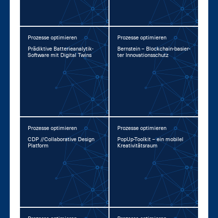
Prozesse optimieren
Prozesse optimieren
Prä­dik­ti­ve Bat­te­rie­ana­ly­tik-
Bern­stein – Block­chain-ba­sier­
Soft­ware mit Di­gi­tal Twins
ter In­no­va­ti­ons­schutz
Prozesse optimieren
Prozesse optimieren
CDP //Col­la­bo­ra­ti­ve De­sign
Po­pUp-Tool­kit – ein mo­bi­l­el
Plat­form
Krea­ti­vi­täts­raum