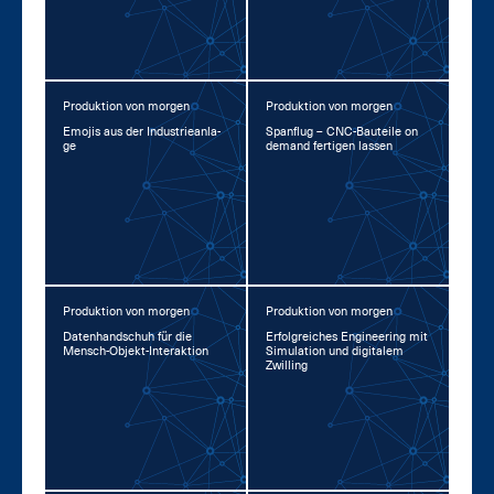
Produktion von morgen
Produktion von morgen
Emo­jis aus der In­dus­trie­an­la­
Span­flug – CNC-Bau­tei­le on
ge
de­mand fer­ti­gen las­sen
Produktion von morgen
Produktion von morgen
Da­ten­hand­schuh für die
Er­folg­rei­ches En­gi­nee­ring mit
Mensch-Ob­jekt-In­ter­ak­ti­on
Si­mu­la­ti­on und di­gi­ta­lem
Zwil­ling