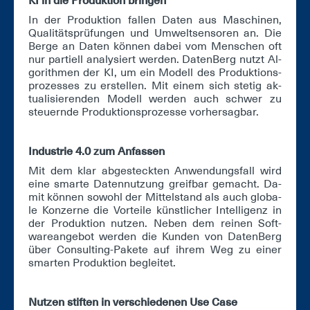
KI in die Pro­duk­ti­on brin­gen
In der Pro­duk­ti­on fal­len Da­ten aus Ma­schi­nen,
Qua­li­täts­prü­fun­gen und Um­welt­sen­so­ren an. Die
Ber­ge an Da­ten kön­nen da­bei vom Men­schen oft
nur par­ti­ell ana­ly­siert wer­den. Da­ten­Berg nutzt Al­
go­rith­men der KI, um ein Mo­dell des Pro­duk­ti­ons­
pro­zes­ses zu er­stel­len. Mit ei­nem sich ste­tig ak­
tua­li­sie­ren­den Mo­dell wer­den auch schwer zu
steu­ern­de Pro­duk­ti­ons­pro­zes­se vor­her­sag­bar.
In­dus­trie 4.0 zum An­fas­sen
Mit dem klar ab­ge­steck­ten An­wen­dungs­fall wird
ei­ne smar­te Da­ten­nut­zung greif­bar ge­macht. Da­
mit kön­nen so­wohl der Mit­tel­stand als auch glo­ba­
le Kon­zer­ne die Vor­tei­le künst­li­cher In­tel­li­genz in
der Pro­duk­ti­on nut­zen. Ne­ben dem rei­nen Soft­
ware­an­ge­bot wer­den die Kun­den von Da­ten­Berg
über Con­sul­ting-Pa­ke­te auf ih­rem Weg zu ei­ner
smar­ten Pro­duk­ti­on be­glei­tet.
Nut­zen stif­ten in ver­schie­de­nen Use Ca­se