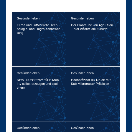
Gesünder leben
Gesünder leben
Kli­ma und Luft­ver­kehr: Tech­
Der Plant­cu­be von Agri­lu­ti­on
no­lo­gie- und Flug­rou­ten­be­wer­
– hier wächst die Zu­kunft
tung
Gesünder leben
Gesünder leben
NEW­TRON: Strom für E-Mo­bi­
Hoch­prä­zi­ser 3D-Druck mit
li­ty selbst er­zeu­gen und spei­
Sub-Mi­kro­me­ter-Prä­zi­si­on
chern
Gesünder leben
Gesünder leben