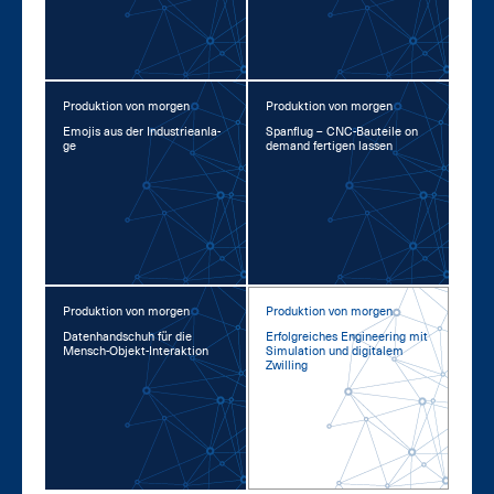
Produktion von morgen
Produktion von morgen
Emo­jis aus der In­dus­trie­an­la­
Span­flug – CNC-Bau­tei­le on
ge
de­mand fer­ti­gen las­sen
Produktion von morgen
Produktion von morgen
Da­ten­hand­schuh für die
Er­folg­rei­ches En­gi­nee­ring mit
Mensch-Ob­jekt-In­ter­ak­ti­on
Si­mu­la­ti­on und di­gi­ta­lem
Zwil­ling