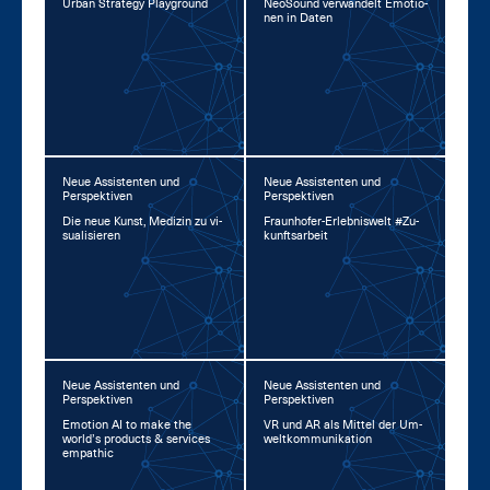
Ur­ban Stra­te­gy Play­ground
Neo­Sound ver­wan­delt Emo­tio­
nen in Da­ten
Neue Assistenten und
Neue Assistenten und
Perspektiven
Perspektiven
Die neue Kunst, Me­di­zin zu vi­
Fraun­ho­fer-Er­leb­nis­welt #Zu­
sua­li­sie­ren
kunfts­ar­beit
Neue Assistenten und
Neue Assistenten und
Perspektiven
Perspektiven
Emo­ti­on AI to ma­ke the
VR und AR als Mit­tel der Um­
world’s pro­ducts & ser­vices
welt­kom­mu­ni­ka­ti­on
em­pa­thic