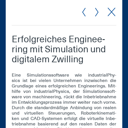
Er­folg­rei­ches En­gi­nee­
ring mit Si­mu­la­ti­on und
di­gi­ta­lem Zwil­ling
Ei­ne Si­mu­la­ti­ons­soft­ware wie in­dus­tri­al­Phy­
sics ist bei vie­len Un­ter­neh­men in­zwi­schen die
Grund­la­ge ei­nes er­folg­rei­chen En­gi­nee­rings. Mit­
hil­fe von in­dus­tri­al­Phy­sics, der Si­mu­la­ti­ons­soft­
ware von ma­chinee­ring, rückt die In­be­trieb­nah­me
im Ent­wick­lungs­pro­zess im­mer wei­ter nach vor­ne.
Durch die stan­dard­mä­ßi­ge An­bin­dung von rea­len
und vir­tu­el­len Steue­run­gen, Ro­bo­ter­ki­ne­ma­ti­
ken und CAD-Sys­te­men er­folgt die vir­tu­el­le In­be­
trieb­nah­me ba­sie­rend auf den rea­len Da­ten der