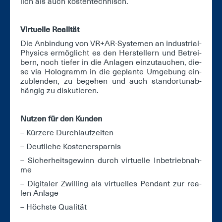
lich als auch kos­ten­tech­nisch.
Vir­tu­el­le Rea­li­tät
Die An­bin­dung von VR+AR-Sys­te­men an in­dus­tri­al­
Phy­sics er­mög­licht es den Her­stel­lern und Be­trei­
bern, noch tie­fer in die An­la­gen ein­zu­tau­chen, die­
se via Ho­lo­gramm in die ge­plan­te Um­ge­bung ein­
zu­blen­den, zu be­ge­hen und auch stand­ort­un­ab­
hän­gig zu dis­ku­tie­ren.
Nut­zen für den Kun­den
– Kür­ze­re Durch­lauf­zei­ten
– Deut­li­che Kos­ten­er­spar­nis
– Si­cher­heits­ge­winn durch vir­tu­el­le In­be­trieb­nah­
me
– Di­gi­ta­ler Zwil­ling als vir­tu­el­les Pen­dant zur rea­
len An­la­ge
– Höchs­te Qua­li­tät