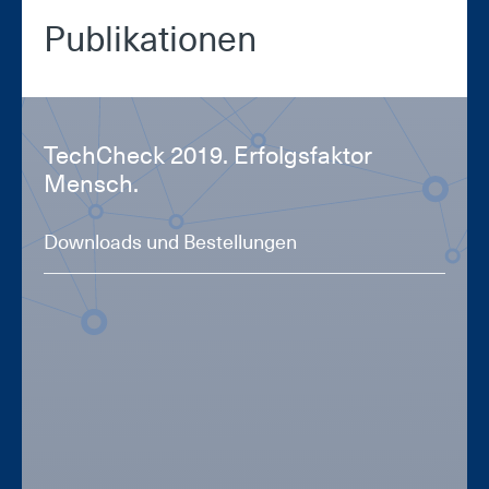
Pu­bli­ka­tio­nen
Tech­Check 2019. Er­folgs­fak­tor
Mensch.
Downloads und Bestellungen