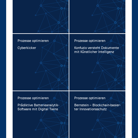
Prozesse optimieren
Prozesse optimieren
Cy­ber­ki­cker
Kon­fu­zio ver­steht Do­ku­men­te
mit Künst­li­cher In­tel­li­genz
Prozesse optimieren
Prozesse optimieren
Prä­dik­ti­ve Bat­te­rie­ana­ly­tik-
Bern­stein – Block­chain-ba­sier­
Soft­ware mit Di­gi­tal Twins
ter In­no­va­ti­ons­schutz