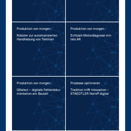
Produktion von morgen
Produktion von morgen
Ro­bo­ter zur au­to­ma­ti­sier­ten
Echt­zeit-Mo­tor­dia­gno­se mit­
Hand­ha­bung von Tex­ti­li­en
tels AR
Produktion von morgen
Prozesse optimieren
QSelect – di­gi­ta­le Feh­ler­do­ku­
Tra­di­ti­on trifft In­no­va­ti­on –
men­ta­ti­on am Bau­teil
STA­EDT­LER No­ris® di­gi­tal