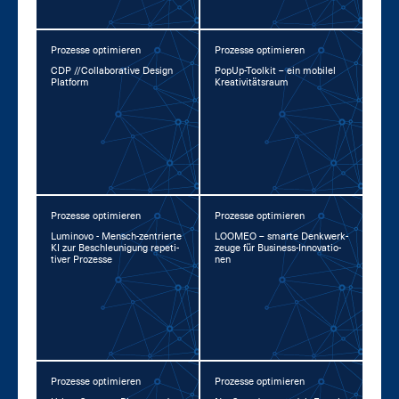
Prozesse optimieren
Prozesse optimieren
CDP //Col­la­bo­ra­ti­ve De­sign
Po­pUp-Tool­kit – ein mo­bi­l­el
Plat­form
Krea­ti­vi­täts­raum
Prozesse optimieren
Prozesse optimieren
Lu­mi­no­vo - Mensch-zen­trier­te
LOO­MEO – smar­te Denk­werk­
KI zur Be­schleu­ni­gung re­pe­ti­
zeu­ge für Busi­ness-In­no­va­tio­
ti­ver Pro­zes­se
nen
Prozesse optimieren
Prozesse optimieren