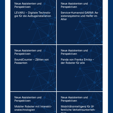
Neue Assistenten und
Neue Assistenten und
Perspektiven
Perspektiven
LE­VA­RU – Di­gi­ta­le Tech­no­lo­
Ser­vice-Hu­ma­no­id GAR­MI: As­
gie für die Auf­zug­s­in­stal­la­ti­on
sis­tenz­sys­te­me und Hel­fer im
Al­ter
Neue Assistenten und
Neue Assistenten und
Perspektiven
Perspektiven
Sound­Coun­ter – Zäh­len von
Pan­da von Fran­ka Emi­ka –
Pas­san­ten
der Ro­bo­ter für al­le
Neue Assistenten und
Neue Assistenten und
Perspektiven
Perspektiven
Mo­bi­ler Ro­bo­ter mit In­ter­ak­ti­
Mo­bi­li­täts­in­tel­li­genz für öf­
ons­tech­no­lo­gi­en
fent­li­che Ver­kehrs­un­ter­neh­