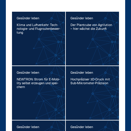
Gesünder leben
Gesünder leben
Kli­ma und Luft­ver­kehr: Tech­
Der Plant­cu­be von Agri­lu­ti­on
no­lo­gie- und Flug­rou­ten­be­wer­
– hier wächst die Zu­kunft
tung
Gesünder leben
Gesünder leben
NEW­TRON: Strom für E-Mo­bi­
Hoch­prä­zi­ser 3D-Druck mit
li­ty selbst er­zeu­gen und spei­
Sub-Mi­kro­me­ter-Prä­zi­si­on
chern
Gesünder leben
Gesünder leben