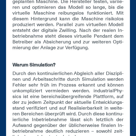
ge­plan­ten Ma­schi­ne. Die Her­stel­ler tes­ten, va­ri­ie­
ren und op­ti­mie­ren das Mo­dell so lan­ge, bis die
vir­tu­el­le Ma­schi­ne rei­bungs­los funk­tio­niert. Mit
die­sem Hin­ter­grund kann die Ma­schi­ne ri­si­ko­los
pro­du­ziert wer­den. Par­al­lel zum vir­tu­el­len Mo­dell
ent­steht der di­gi­ta­le Zwil­ling. Nach der rea­len In­
be­trieb­nah­me steht die­ses vir­tu­el­le Pen­dant dem
Be­trei­ber als Ab­si­che­rung und zur wei­te­ren Op­ti­
mie­rung der An­la­ge zur Ver­fü­gung.
War­um Si­mu­la­ti­on?
Durch den kon­ti­nu­ier­li­chen Ab­gleich al­ler Dis­zi­pli­
nen und Ar­beits­schrit­te durch Si­mu­la­ti­on wer­den
Feh­ler sehr früh im Pro­zess er­kannt und kön­nen
un­kom­pli­ziert ver­mie­den wer­den. in­dus­tri­al­Phy­
sics ist ei­ne be­reichs­über­grei­fen­de Platt­form, auf
der zu je­dem Zeit­punkt der ak­tu­el­le Ent­wick­lungs­
stand ve­ri­fi­ziert und auf Rea­li­sier­bar­keit in wei­te­
ren Be­rei­chen über­prüft wird. Durch die­se kon­ti­nu­
ier­li­che In­be­trieb­nah­me lässt sich letzt­lich der
Auf­wand ge­gen­über der üb­li­cher­wei­se fi­na­len In­
be­trieb­nah­me deut­lich re­du­zie­ren – so­wohl zeit­