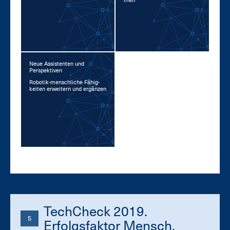
men
Neue Assistenten und
Perspektiven
Ro­bo­tik-mensch­li­che Fä­hig­
kei­ten er­wei­tern und er­gän­zen
TechCheck 2019.
5
Erfolgsfaktor Mensch.