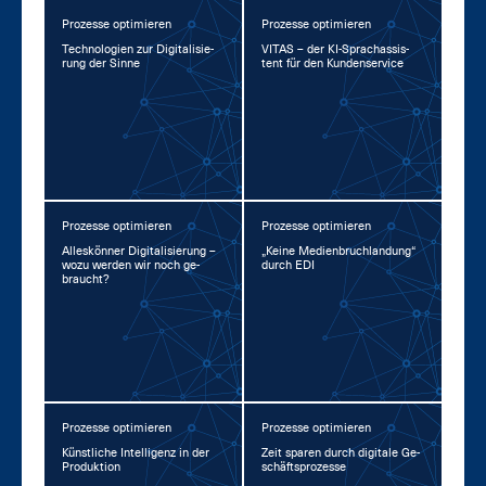
Prozesse optimieren
Prozesse optimieren
Tech­no­lo­gi­en zur Di­gi­ta­li­sie­
VI­TAS – der KI-Sprachas­sis­
rung der Sin­ne
tent für den Kun­den­ser­vice
Prozesse optimieren
Prozesse optimieren
Al­les­kön­ner Di­gi­ta­li­sie­rung –
„Kei­ne Me­di­en­bruch­lan­dung“
wo­zu wer­den wir noch ge­
durch EDI
braucht?
Prozesse optimieren
Prozesse optimieren
Künst­li­che In­tel­li­genz in der
Zeit spa­ren durch di­gi­ta­le Ge­
Pro­duk­ti­on
schäfts­pro­zes­se