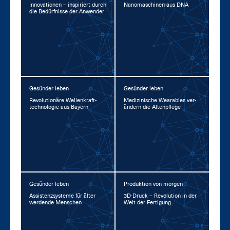
In­no­va­tio­nen – in­spi­riert durch
Na­no­ma­schi­nen aus DNA
die Be­dürf­nis­se der An­wen­der
Gesünder leben
Gesünder leben
Re­vo­lu­tio­nä­re Wel­len­kraft­
Me­di­zi­ni­sche Weara­bles ver­
tech­no­lo­gie aus Bay­ern
än­dern die Al­ten­pfle­ge
Gesünder leben
Produktion von morgen
As­sis­tenz­sys­te­me für äl­ter
3D-Druck – Re­vo­lu­ti­on in der
wer­den­de Men­schen
Welt der Fer­ti­gung