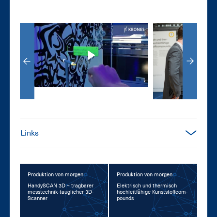
Links
Produktion von morgen
Produktion von morgen
Han­dy­SCAN 3D – trag­ba­rer
Elek­trisch und ther­misch
mess­tech­nik-taug­li­cher 3D-
hoch­leit­fä­hi­ge Kunst­stoff­com­
Scan­ner
pounds