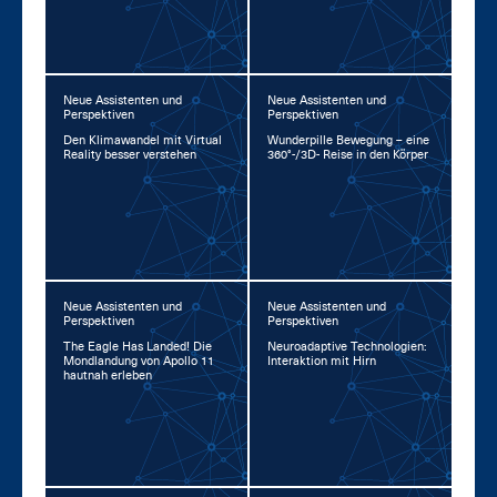
Neue Assistenten und
Neue Assistenten und
Perspektiven
Perspektiven
Den Kli­ma­wan­del mit Vir­tu­al
Wun­der­pil­le Be­we­gung – ei­ne
Rea­li­ty bes­ser ver­ste­hen
360°-/3D- Rei­se in den Kör­per
Neue Assistenten und
Neue Assistenten und
Perspektiven
Perspektiven
The Ea­gle Has Lan­ded! Die
Neu­road­ap­ti­ve Tech­no­lo­gi­en:
Mond­lan­dung von Apol­lo 11
In­ter­ak­ti­on mit Hirn
haut­nah er­le­ben