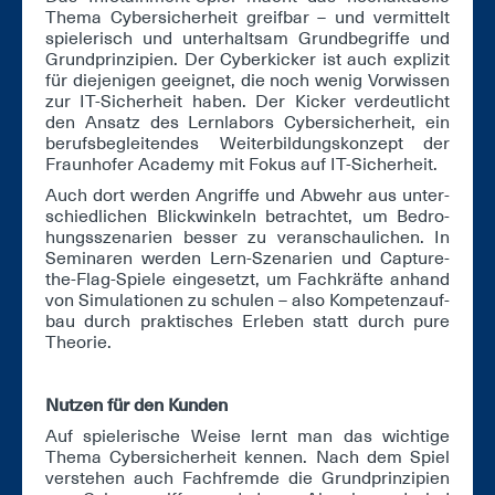
The­ma Cy­ber­si­cher­heit greif­bar – und ver­mit­telt
spie­le­risch und un­ter­halt­sam Grund­be­grif­fe und
Grund­prin­zi­pi­en. Der Cy­ber­ki­cker ist auch ex­pli­zit
für die­je­ni­gen ge­eig­net, die noch we­nig Vor­wis­sen
zur IT-Si­cher­heit ha­ben. Der Ki­cker ver­deut­licht
den An­satz des Lern­la­bors Cy­ber­si­cher­heit, ein
be­rufs­be­glei­ten­des Wei­ter­bil­dungs­kon­zept der
Fraun­ho­fer Aca­de­my mit Fo­kus auf IT-Si­cher­heit.
Auch dort wer­den An­grif­fe und Ab­wehr aus un­ter­
schied­li­chen Blick­win­keln be­trach­tet, um Be­dro­
hungs­sze­na­ri­en bes­ser zu ver­an­schau­li­chen. In
Se­mi­na­ren wer­den Lern-Sze­na­ri­en und Cap­tu­re-
the-Flag-Spie­le ein­ge­setzt, um Fach­kräf­te an­hand
von Si­mu­la­tio­nen zu schu­len – al­so Kom­pe­tenz­auf­
bau durch prak­ti­sches Er­le­ben statt durch pu­re
Theo­rie.
Nut­zen für den Kun­den
Auf spie­le­ri­sche Wei­se lernt man das wich­ti­ge
The­ma Cy­ber­si­cher­heit ken­nen. Nach dem Spiel
ver­ste­hen auch Fach­frem­de die Grund­prin­zi­pi­en