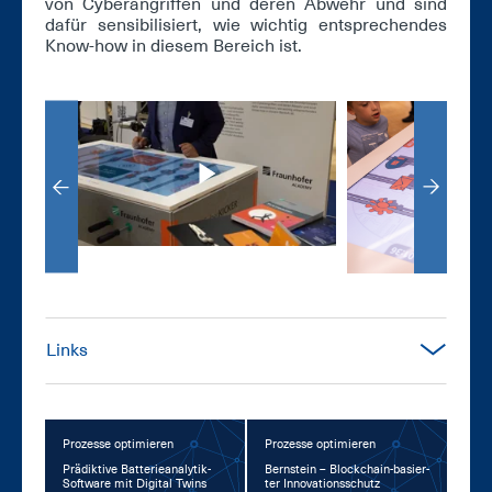
von Cy­ber­an­grif­fen und de­ren Ab­wehr und sind
da­für sen­si­bi­li­siert, wie wich­tig ent­spre­chen­des
Know-how in die­sem Be­reich ist.
Links
Prozesse optimieren
Prozesse optimieren
Prä­dik­ti­ve Bat­te­rie­ana­ly­tik-
Bern­stein – Block­chain-ba­sier­
Soft­ware mit Di­gi­tal Twins
ter In­no­va­ti­ons­schutz