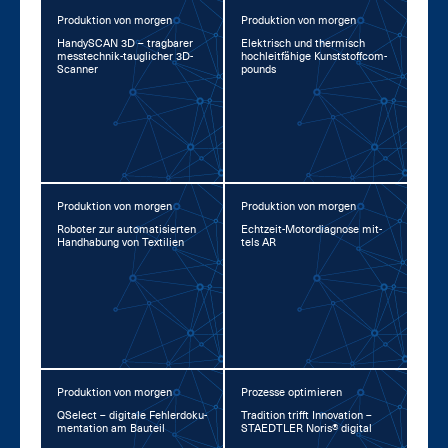
Produktion von morgen
Produktion von morgen
Han­dy­SCAN 3D – trag­ba­rer
Elek­trisch und ther­misch
mess­tech­nik-taug­li­cher 3D-
hoch­leit­fä­hi­ge Kunst­stoff­com­
Scan­ner
pounds
Produktion von morgen
Produktion von morgen
Ro­bo­ter zur au­to­ma­ti­sier­ten
Echt­zeit-Mo­tor­dia­gno­se mit­
Hand­ha­bung von Tex­ti­li­en
tels AR
Produktion von morgen
Prozesse optimieren
QSelect – di­gi­ta­le Feh­ler­do­ku­
Tra­di­ti­on trifft In­no­va­ti­on –
men­ta­ti­on am Bau­teil
STA­EDT­LER No­ris® di­gi­tal