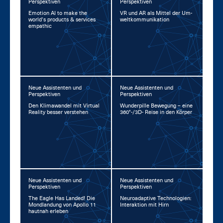
Perspektiven
Perspektiven
Emo­ti­on AI to ma­ke the
VR und AR als Mit­tel der Um­
world’s pro­ducts & ser­vices
welt­kom­mu­ni­ka­ti­on
em­pa­thic
Neue Assistenten und
Neue Assistenten und
Perspektiven
Perspektiven
Den Kli­ma­wan­del mit Vir­tu­al
Wun­der­pil­le Be­we­gung – ei­ne
Rea­li­ty bes­ser ver­ste­hen
360°-/3D- Rei­se in den Kör­per
Neue Assistenten und
Neue Assistenten und
Perspektiven
Perspektiven
The Ea­gle Has Lan­ded! Die
Neu­road­ap­ti­ve Tech­no­lo­gi­en:
Mond­lan­dung von Apol­lo 11
In­ter­ak­ti­on mit Hirn
haut­nah er­le­ben