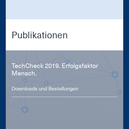
Pu­bli­ka­tio­nen
Tech­Check 2019. Er­folgs­fak­tor
Mensch.
Downloads und Bestellungen