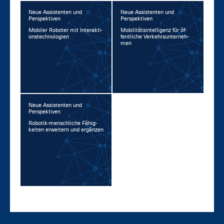
Neue Assistenten und
Neue Assistenten und
Perspektiven
Perspektiven
Mo­bi­ler Ro­bo­ter mit In­ter­ak­ti­
Mo­bi­li­täts­in­tel­li­genz für öf­
ons­tech­no­lo­gi­en
fent­li­che Ver­kehrs­un­ter­neh­
men
Neue Assistenten und
Perspektiven
Ro­bo­tik-mensch­li­che Fä­hig­
kei­ten er­wei­tern und er­gän­zen