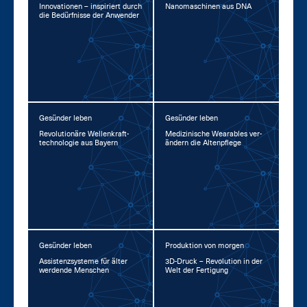
In­no­va­tio­nen – in­spi­riert durch
Na­no­ma­schi­nen aus DNA
die Be­dürf­nis­se der An­wen­der
Gesünder leben
Gesünder leben
Re­vo­lu­tio­nä­re Wel­len­kraft­
Me­di­zi­ni­sche Weara­bles ver­
tech­no­lo­gie aus Bay­ern
än­dern die Al­ten­pfle­ge
Gesünder leben
Produktion von morgen
As­sis­tenz­sys­te­me für äl­ter
3D-Druck – Re­vo­lu­ti­on in der
wer­den­de Men­schen
Welt der Fer­ti­gung