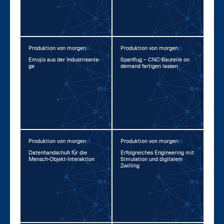
Produktion von morgen
Produktion von morgen
Emo­jis aus der In­dus­trie­an­la­
Span­flug – CNC-Bau­tei­le on
ge
de­mand fer­ti­gen las­sen
Produktion von morgen
Produktion von morgen
Da­ten­hand­schuh für die
Er­folg­rei­ches En­gi­nee­ring mit
Mensch-Ob­jekt-In­ter­ak­ti­on
Si­mu­la­ti­on und di­gi­ta­lem
Zwil­ling