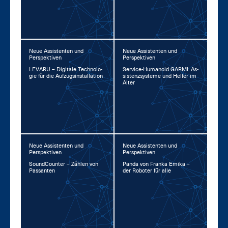
Neue Assistenten und
Neue Assistenten und
Perspektiven
Perspektiven
LE­VA­RU – Di­gi­ta­le Tech­no­lo­
Ser­vice-Hu­ma­no­id GAR­MI: As­
gie für die Auf­zug­s­in­stal­la­ti­on
sis­tenz­sys­te­me und Hel­fer im
Al­ter
Neue Assistenten und
Neue Assistenten und
Perspektiven
Perspektiven
Sound­Coun­ter – Zäh­len von
Pan­da von Fran­ka Emi­ka –
Pas­san­ten
der Ro­bo­ter für al­le