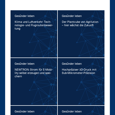
Gesünder leben
Gesünder leben
Kli­ma und Luft­ver­kehr: Tech­
Der Plant­cu­be von Agri­lu­ti­on
no­lo­gie- und Flug­rou­ten­be­wer­
– hier wächst die Zu­kunft
tung
Gesünder leben
Gesünder leben
NEW­TRON: Strom für E-Mo­bi­
Hoch­prä­zi­ser 3D-Druck mit
li­ty selbst er­zeu­gen und spei­
Sub-Mi­kro­me­ter-Prä­zi­si­on
chern
Gesünder leben
Gesünder leben