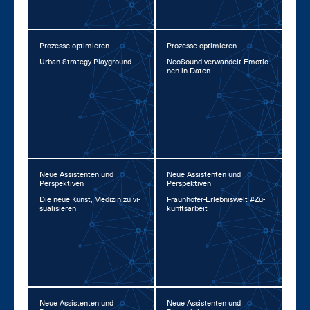
Prozesse optimieren
Prozesse optimieren
Ur­ban Stra­te­gy Play­ground
Neo­Sound ver­wan­delt Emo­tio­
nen in Da­ten
Neue Assistenten und
Neue Assistenten und
Perspektiven
Perspektiven
Die neue Kunst, Me­di­zin zu vi­
Fraun­ho­fer-Er­leb­nis­welt #Zu­
sua­li­sie­ren
kunfts­ar­beit
Neue Assistenten und
Neue Assistenten und