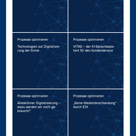
Prozesse optimieren
Prozesse optimieren
Tech­no­lo­gi­en zur Di­gi­ta­li­sie­
VI­TAS – der KI-Sprachas­sis­
rung der Sin­ne
tent für den Kun­den­ser­vice
Prozesse optimieren
Prozesse optimieren
Al­les­kön­ner Di­gi­ta­li­sie­rung –
„Kei­ne Me­di­en­bruch­lan­dung“
wo­zu wer­den wir noch ge­
durch EDI
braucht?