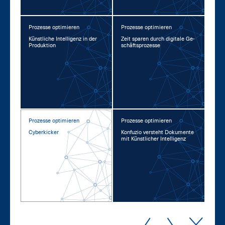
Prozesse optimieren
Prozesse optimieren
Künst­li­che In­tel­li­genz in der
Zeit spa­ren durch di­gi­ta­le Ge­
Pro­duk­ti­on
schäfts­pro­zes­se
Prozesse optimieren
Prozesse optimieren
Cy­ber­ki­cker
Kon­fu­zio ver­steht Do­ku­men­te
mit Künst­li­cher In­tel­li­genz