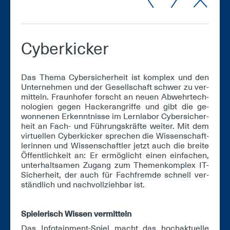
Cy­ber­ki­cker
Das The­ma Cy­ber­si­cher­heit ist kom­plex und den
Un­ter­neh­men und der Ge­sell­schaft schwer zu ver­
mit­teln. Fraun­ho­fer forscht an neu­en Ab­wehr­tech­
no­lo­gi­en ge­gen Ha­cker­an­grif­fe und gibt die ge­
won­ne­nen Er­kennt­nis­se im Lern­la­bor Cy­ber­si­cher­
heit an Fach- und Füh­rungs­kräf­te wei­ter. Mit dem
vir­tu­el­len Cy­ber­ki­cker spre­chen die Wis­sen­schaft­
le­rin­nen und Wis­sen­schaft­ler jetzt auch die brei­te
Öf­fent­lich­keit an: Er er­mög­licht ei­nen ein­fa­chen,
un­ter­halt­sa­men Zu­gang zum The­men­kom­plex IT-
Si­cher­heit, der auch für Fach­frem­de schnell ver­
ständ­lich und nach­voll­zieh­bar ist.
Spie­le­risch Wis­sen ver­mit­teln
Das In­fo­tain­ment-Spiel macht das hoch­ak­tu­el­le