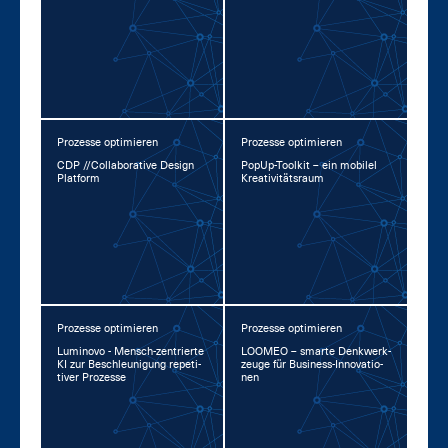
Prozesse optimieren
Prozesse optimieren
CDP //Col­la­bo­ra­ti­ve De­sign
Po­pUp-Tool­kit – ein mo­bi­l­el
Plat­form
Krea­ti­vi­täts­raum
Prozesse optimieren
Prozesse optimieren
Lu­mi­no­vo - Mensch-zen­trier­te
LOO­MEO – smar­te Denk­werk­
KI zur Be­schleu­ni­gung re­pe­ti­
zeu­ge für Busi­ness-In­no­va­tio­
ti­ver Pro­zes­se
nen