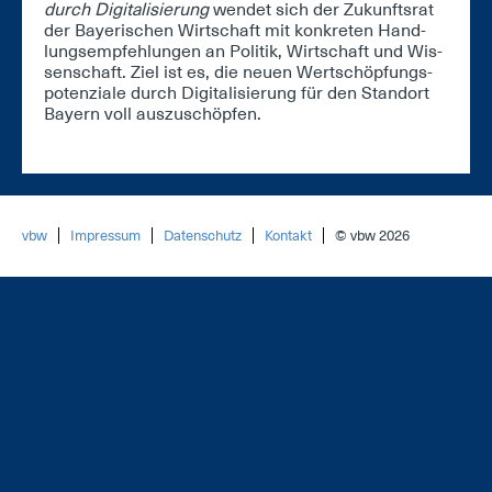
durch Di­gi­ta­li­sie­rung
wen­det sich der Zu­kunfts­rat
der Baye­ri­schen Wirt­schaft mit kon­kre­ten Hand­
lungs­emp­feh­lun­gen an Po­li­tik, Wirt­schaft und Wis­
sen­schaft. Ziel ist es, die neu­en Wert­schöp­fungs­
po­ten­zia­le durch Di­gi­ta­li­sie­rung für den Stand­ort
Bay­ern voll aus­zu­schöp­fen.
vbw
Impressum
Datenschutz
Kontakt
© vbw 2026