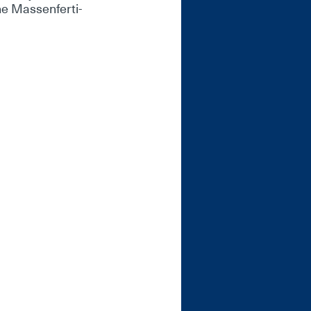
e Mas­sen­fer­ti­