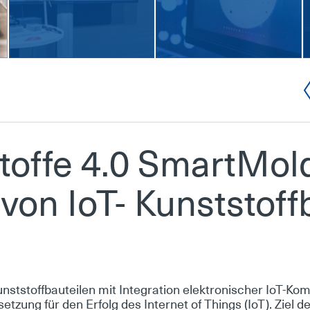
tof­fe 4.0 Smart­Mol
 von IoT- Kunst­stoff­
st­stoff­bau­tei­len mit In­te­gra­ti­on elek­tro­ni­scher IoT-Kom
­set­zung für den Er­folg des In­ter­net of Things (IoT). Ziel de