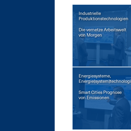
Industrielle
Produktionstechnologien
Die ver­net­ze Ar­beits­welt
von Mor­gen
Energiesysteme,
Energie(system)technolog
Smart Ci­ties Pro­gno­se
von Emis­sio­nen