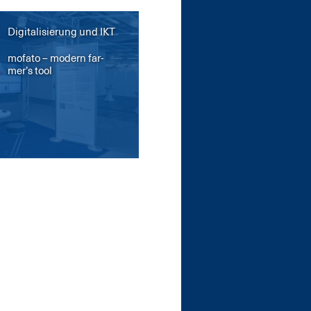
Digitalisierung und IKT
mo­f­a­to – mo­dern far­
mer’s tool