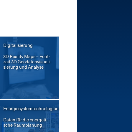
Digitalisierung
3D Rea­li­ty Maps – Echt­
zeit 3D Geo­da­ten­vi­sua­li­
sie­rung und Ana­ly­se
Energiesystemtechnologien
Da­ten für die en­er­ge­ti­
sche Raum­pla­nung