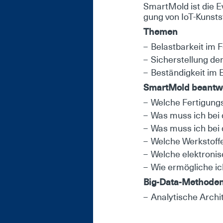
Smart­Mold ist die Eva
gung von IoT-Kunst­sto
The­men
Be­last­bar­keit im F
Si­cher­stel­lung der
Be­stän­dig­keit im 
Smart­Mold be­ant­wo
Wel­che Fer­ti­gung
Was muss ich bei de
Was muss ich bei d
Wel­che Werk­stof­
Wel­che elek­tro­ni
Wie er­mög­li­che i
Big-Da­ta-Me­tho­de
Ana­ly­ti­sche Ar­chi­