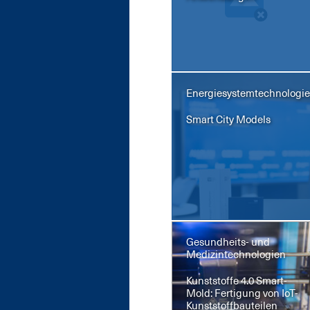
Energiesystemtechnologi
Smart Ci­ty Mo­dels
Gesundheits- und
Medizintechnologien
Kunst­stof­fe 4.0 Smart­
Mold: Fer­ti­gung von IoT-
Kunst­stoff­bau­tei­len