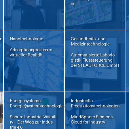
er
en
Nanotechnologie
Gesundheits- und
Medizintechnologie
Ad­sorp­ti­ons­pro­zess in
vir­tu­el­ler Rea­li­tät
Au­to­ma­ti­sier­te La­bor­lo­
gis­tik Fluss­steue­rung
der STEAD­FORCE GmbH
Energiesysteme,
Industrielle
Energie(system)technologien
Produktionstechnologien
Se­cu­re In­dus­tri­al Vi­si­bi­li­
Mind­S­phe­re Sie­mens
ty – Der Weg zur In­dus­
Cloud for In­dus­try
trie 4.0