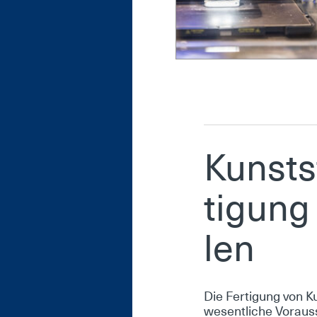
Kunst­s
ti­gung
len
Die Fer­ti­gung von Kun
we­sent­li­che Vor­aus