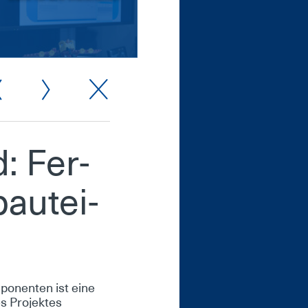
d: Fer­
bau­tei­
­po­nen­ten ist ei­ne
s Pro­jek­tes