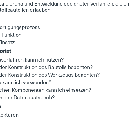
­lu­ie­rung und Ent­wick­lung ge­eig­ne­ter Ver­fah­ren, die ei­n
ff­bau­tei­len er­lau­ben.
er­ti­gungs­pro­zess
 Funk­ti­on
Ein­satz
r­tet
s­ver­fah­ren kann ich nut­zen?
r Kon­struk­ti­on des Bau­teils be­ach­ten?
er Kon­struk­ti­on des Werk­zeugs be­ach­ten?
fe kann ich ver­wen­den?
­schen Kom­po­nen­ten kann ich ein­set­zen?
ch den Da­ten­aus­tausch?
n
tek­tu­ren