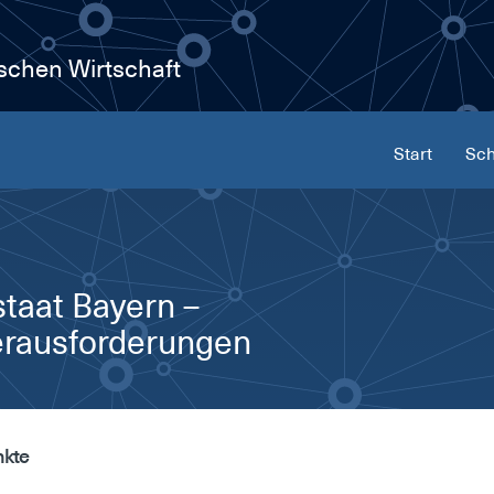
ischen Wirtschaft
Start
Sch
staat Bay­ern –
aus­for­de­run­gen
nkte