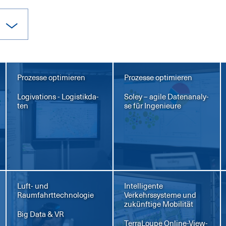
Prozesse optimieren
Prozesse optimieren
Lo­gi­va­tions - Lo­gis­tik­da­
So­ley – agi­le Da­ten­ana­ly­
ten
se für In­ge­nieu­re
Luft- und
Intelligente
Raumfahrttechnologie
Verkehrssysteme und
zukünftige Mobilität
Big Da­ta & VR
Ter­ra­Lou­pe On­line-View­