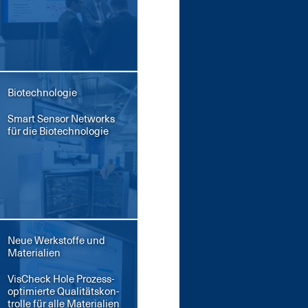
Biotechnologie
Smart Sen­sor Net­works
für die Bio­tech­no­lo­gie
Neue Werkstoffe und
Materialien
Vi­sCheck Ho­le Pro­zess­
op­ti­mier­te Qua­li­täts­kon­
trol­le für al­le Ma­te­ria­li­en