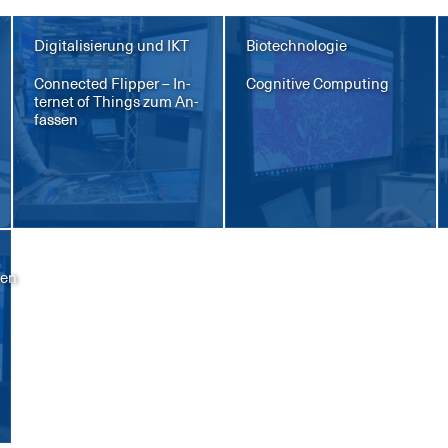
Digitalisierung und IKT
Biotechnologie
Con­nec­ted Flip­per – In­
Co­gni­ti­ve Com­pu­ting
ter­net of Things zum An­
fas­sen
ien