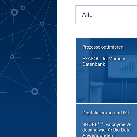
Alle
Prozesse optimieren
EXA­SOL - In-Me­mo­ry-
Da­ten­bank
Digitalisierung und IKT
TM
SHORE
An­ony­me Vi­
deo­ana­ly­se für Big Da­ta
An­wen­dun­gen